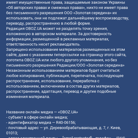
имеет имущественные права, защищаемые законом Украины
«Об авторских правах и смежных правах», никто не имеет права
без письменного разрешения ООО «Золотая середина» их
использовать, они не подлежат дальнейшему воспроизводству,
переводу, распространению в любой форме.
Редакция OBOZ.UA может не разделять точку зрения,
изложенную в авторском материале. За достоверность
информации, размещенной в рекламных материалах,
ответственность несет рекламодатель.
Запрещено использование материалов размещенных на этом
сайте, даже с указанием гиперссылки на страницу этого сайта,
логотипа OBOZ.UA или любого другого упоминания, но без
письменного разрешения Редакции/ООО «Золотая середина»
Незаконным использованием материалов будет считаться:
любое копирование, публикация, перепечатка, последующее
распространение, использование, переработка с
использованием, включением в состав других материалов,
распространение, адаптация, перевод и другие подобные
изменения материала.
Название онлайн медиа — «OBOZ.UA»
- субъект в сфере онлайн медиа;
- идентификатор медиа — R40-06156;
- почтовый адрес — ул. Деревообрабатывающая, д. 7, г. Киев,
01013;