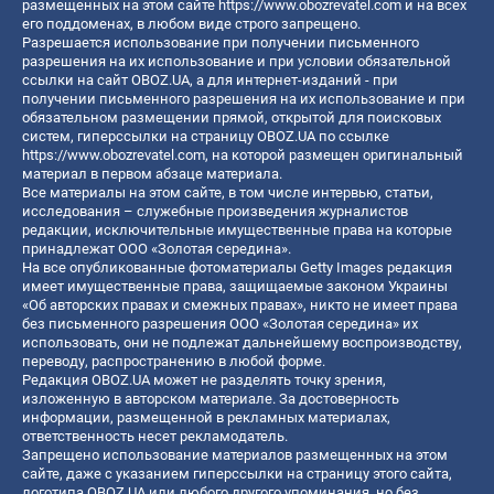
размещенных на этом сайте
https://www.obozrevatel.com
и на всех
его поддоменах, в любом виде строго запрещено.
Разрешается использование при получении письменного
разрешения на их использование и при условии обязательной
ссылки на сайт OBOZ.UA, а для интернет-изданий - при
получении письменного разрешения на их использование и при
обязательном размещении прямой, открытой для поисковых
систем, гиперссылки на страницу OBOZ.UA по ссылке
https://www.obozrevatel.com
, на которой размещен оригинальный
материал в первом абзаце материала.
Все материалы на этом сайте, в том числе интервью, статьи,
исследования – служебные произведения журналистов
редакции, исключительные имущественные права на которые
принадлежат ООО «Золотая середина».
На все опубликованные фотоматериалы Getty Images редакция
имеет имущественные права, защищаемые законом Украины
«Об авторских правах и смежных правах», никто не имеет права
без письменного разрешения ООО «Золотая середина» их
использовать, они не подлежат дальнейшему воспроизводству,
переводу, распространению в любой форме.
Редакция OBOZ.UA может не разделять точку зрения,
изложенную в авторском материале. За достоверность
информации, размещенной в рекламных материалах,
ответственность несет рекламодатель.
Запрещено использование материалов размещенных на этом
сайте, даже с указанием гиперссылки на страницу этого сайта,
логотипа OBOZ.UA или любого другого упоминания, но без