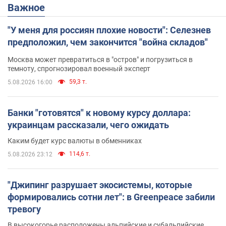
Важное
"У меня для россиян плохие новости": Селезнев
предположил, чем закончится "война складов"
Москва может превратиться в "остров" и погрузиться в
темноту, спрогнозировал военный эксперт
59,3 т.
5.08.2026 16:00
Банки "готовятся" к новому курсу доллара:
украинцам рассказали, чего ожидать
Каким будет курс валюты в обменниках
114,6 т.
5.08.2026 23:12
"Джипинг разрушает экосистемы, которые
формировались сотни лет": в Greenpeace забили
тревогу
В высокогорье расположены альпийские и субальпийские