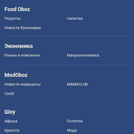
Food Oboz
Рецепты
Напитки
Новости Кулинарии
Экономика
Рынки и компании
Mакроэкономика
MedOboz
Новости медицины
MAMACLUB
Covid
Шоу
Афиша
Сплетни
Красота
Мода