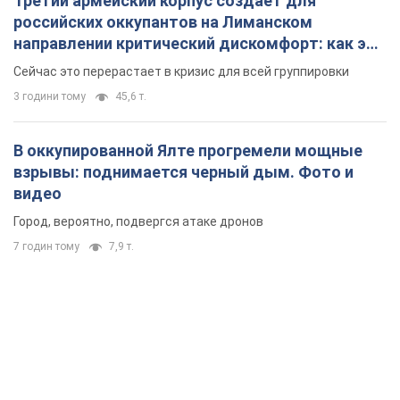
Третий армейский корпус создает для
российских оккупантов на Лиманском
направлении критический дискомфорт: как это
удалось
Сейчас это перерастает в кризис для всей группировки
3 години тому
45,6 т.
В оккупированной Ялте прогремели мощные
взрывы: поднимается черный дым. Фото и
видео
Город, вероятно, подвергся атаке дронов
7 годин тому
7,9 т.