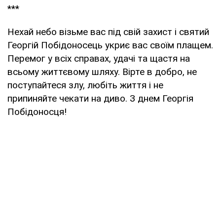
***
Нехай небо візьме вас під свій захист і святий
Георгій Побідоносець укриє вас своїм плащем.
Перемог у всіх справах, удачі та щастя на
всьому життєвому шляху. Вірте в добро, не
поступайтеся злу, любіть життя і не
припиняйте чекати на диво. З днем Георгія
Побідоносця!