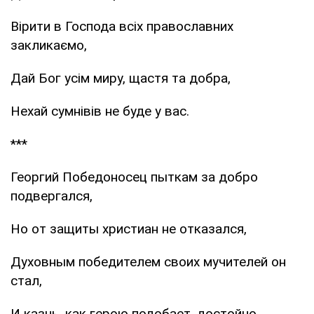
Вірити в Господа всіх православних
закликаємо,
Дай Бог усім миру, щастя та добра,
Нехай сумнівів не буде у вас.
***
Георгий Победоносец пыткам за добро
подвергался,
Но от защиты христиан не отказался,
Духовным победителем своих мучителей он
стал,
И казнь, как герою подобает, достойно