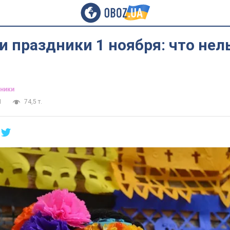
 праздники 1 ноября: что нел
дники
1
74,5 т.