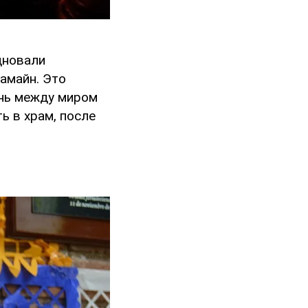
дновали
Самайн. Это
ань между миром
ь в храм, после