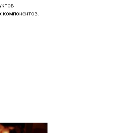
уктов
х компонентов.