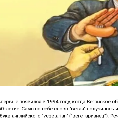
впервые появился в 1994 году, когда Веганское о
0-летие. Само по себе слово "веган" получилось и
укв английского "vegetarian" ("вегетарианец"). Ре