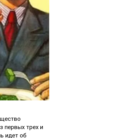
бщество
з первых трех и
чь идет об