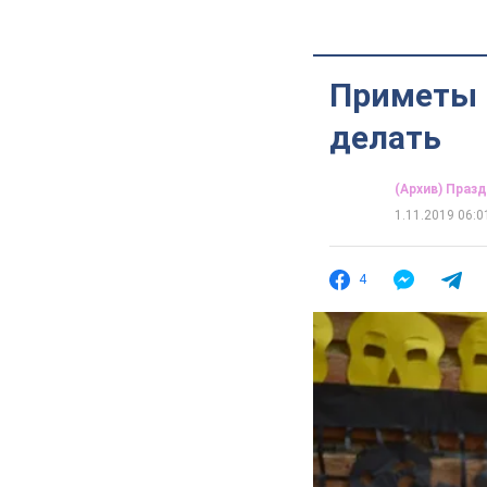
Приметы и
делать
(Архив) Праз
1.11.2019 06:0
4