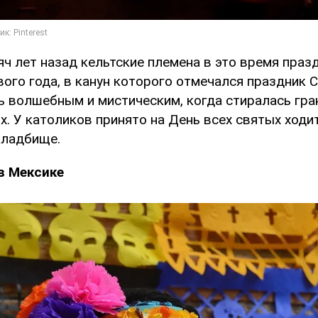
яч лет назад кельтские племена в это время праз
ого года, в канун которого отмечался праздник 
ь волшебным и мистическим, когда стиралась гр
. У католиков принято на День всех святых ходит
кладбище.
в Мексике