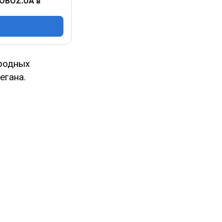
 OBOZ.UA в
ародных
егана.