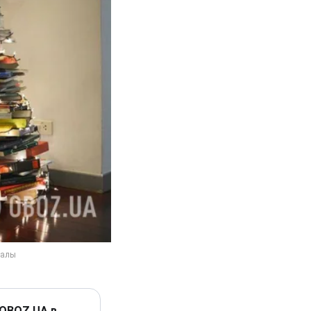
 OBOZ.UA в