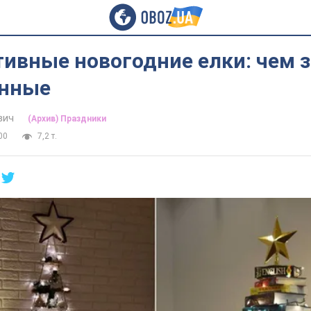
тивные новогодние елки: чем 
онные
вич
(Архив) Праздники
00
7,2 т.