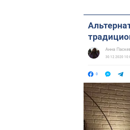
Альтерна
традици
Анна Паске
30.12.2020 10:
0