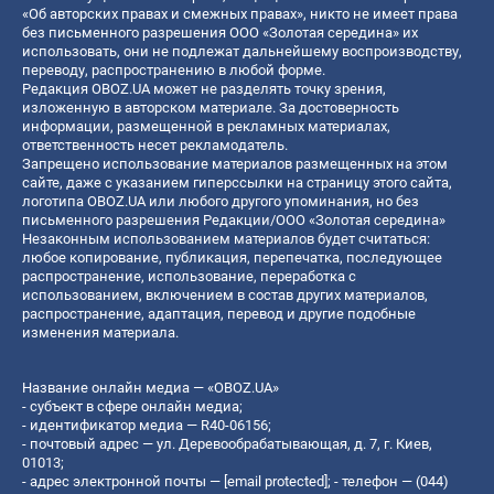
«Об авторских правах и смежных правах», никто не имеет права
без письменного разрешения ООО «Золотая середина» их
использовать, они не подлежат дальнейшему воспроизводству,
переводу, распространению в любой форме.
Редакция OBOZ.UA может не разделять точку зрения,
изложенную в авторском материале. За достоверность
информации, размещенной в рекламных материалах,
ответственность несет рекламодатель.
Запрещено использование материалов размещенных на этом
сайте, даже с указанием гиперссылки на страницу этого сайта,
логотипа OBOZ.UA или любого другого упоминания, но без
письменного разрешения Редакции/ООО «Золотая середина»
Незаконным использованием материалов будет считаться:
любое копирование, публикация, перепечатка, последующее
распространение, использование, переработка с
использованием, включением в состав других материалов,
распространение, адаптация, перевод и другие подобные
изменения материала.
Название онлайн медиа — «OBOZ.UA»
- субъект в сфере онлайн медиа;
- идентификатор медиа — R40-06156;
- почтовый адрес — ул. Деревообрабатывающая, д. 7, г. Киев,
01013;
- адрес электронной почты —
[email protected]
; - телефон — (044)