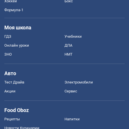
Хоккей
Бокс
Формула-1
Моя школа
ГДЗ
Учебники
Онлайн уроки
ДПА
ЗНО
НМТ
Авто
Тест Драйв
Электромобили
Акции
Сервис
Food Oboz
Рецепты
Напитки
Новости Кулинарии