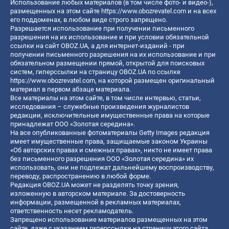
Использование любых материалов (в том числе фото- и видео-),
размещенных на этом сайте
https://www.obozrevatel.com
и на всех
его поддоменах, в любом виде строго запрещено.
Разрешается использование при получении письменного
разрешения на их использование и при условии обязательной
ссылки на сайт OBOZ.UA, а для интернет-изданий - при
получении письменного разрешения на их использование и при
обязательном размещении прямой, открытой для поисковых
систем, гиперссылки на страницу OBOZ.UA по ссылке
https://www.obozrevatel.com
, на которой размещен оригинальный
материал в первом абзаце материала.
Все материалы на этом сайте, в том числе интервью, статьи,
исследования – служебные произведения журналистов
редакции, исключительные имущественные права на которые
принадлежат ООО «Золотая середина».
На все опубликованные фотоматериалы Getty Images редакция
имеет имущественные права, защищаемые законом Украины
«Об авторских правах и смежных правах», никто не имеет права
без письменного разрешения ООО «Золотая середина» их
использовать, они не подлежат дальнейшему воспроизводству,
переводу, распространению в любой форме.
Редакция OBOZ.UA может не разделять точку зрения,
изложенную в авторском материале. За достоверность
информации, размещенной в рекламных материалах,
ответственность несет рекламодатель.
Запрещено использование материалов размещенных на этом
сайте, даже с указанием гиперссылки на страницу этого сайта,