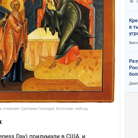
3
Кре
в т
угр
лог
Викт
Рез
Рос
бол
Дмит
к
reness Day) придумали в США, и