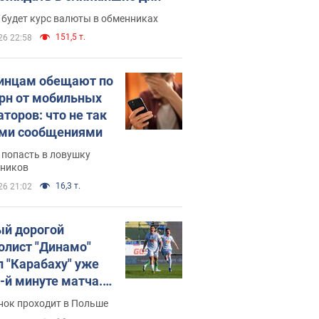
 будет курс валюты в обменниках
151,5 т.
26 22:58
инцам обещают по
грн от мобильных
аторов: что не так
ими сообщениями
 попасть в ловушку
ников
16,3 т.
26 21:02
й дорогой
олист "Динамо"
л "Карабаху" уже
0-й минуте матча.
о
нок проходит в Польше