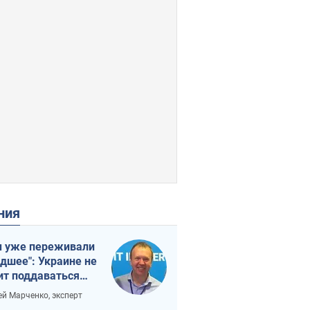
ения
 уже переживали
удшее": Украине не
ит поддаваться
аянию из-за
ей Марченко, эксперт
етного террора