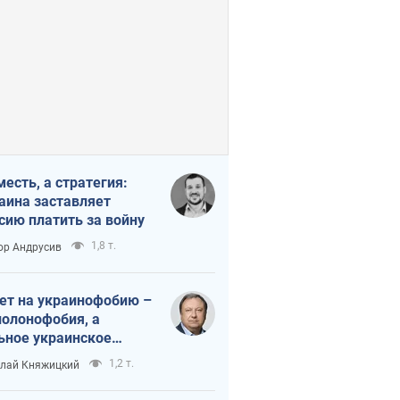
месть, а стратегия:
аина заставляет
сию платить за войну
1,8 т.
ор Андрусив
ет на украинофобию –
полонофобия, а
ьное украинское
ударство
1,2 т.
лай Княжицкий