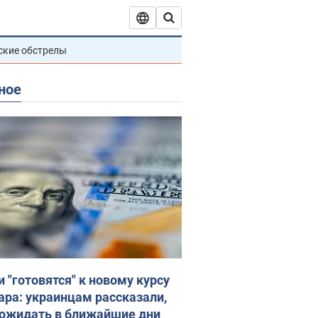
ские обстрелы
ное
и "готовятся" к новому курсу
ара: украинцам рассказали,
 ожидать в ближайшие дни