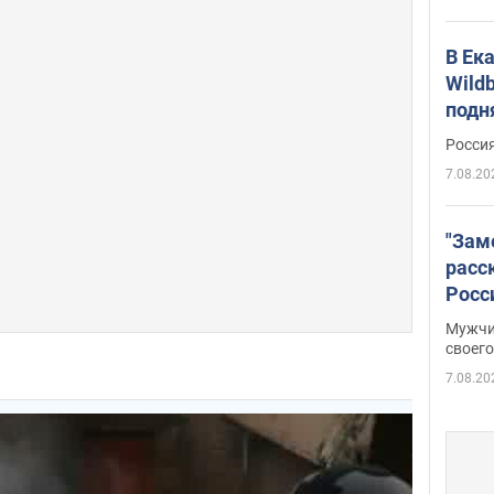
В Ек
Wildb
подн
Росси
7.08.20
"Зам
расс
Росс
Фото
Мужчи
своего
7.08.20