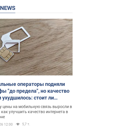
P NEWS
льные операторы подняли
фы "до предела", но качество
и ухудшилось: стоит ли
ваться на цены
у цены на мобильную связь выросли в
 как улучшить качество интернета в
оне
5,7 т.
26 12:00