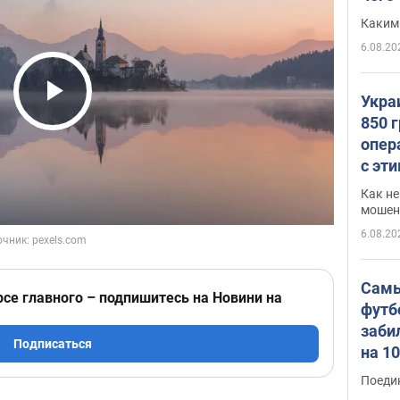
Каким
6.08.20
Укра
Play Video
850 
опер
с эт
Как не
мошен
6.08.20
Самы
рсе главного – подпишитесь на Новини на
футб
заби
Подписаться
на 1
Виде
Поеди