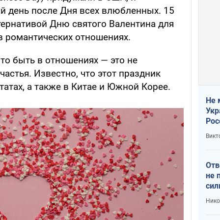
й день после Дня всех влюбленных. 15
тернативой Дню святого Валентина для
 в романтических отношениях.
что быть в отношениях — это не
частья. Известно, что этот праздник
атах, а также в Китае и Южной Корее.
Не 
Укр
Рос
Викт
Отв
не 
сил
гос
Нико