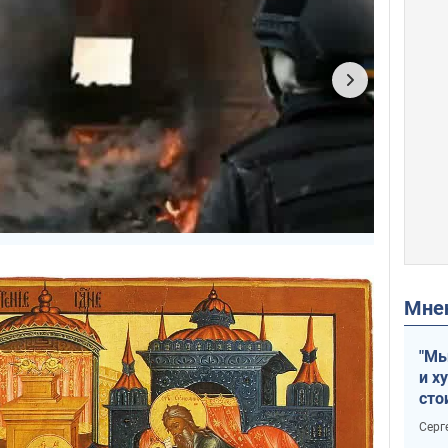
Мн
"Мы
и х
сто
отч
Серг
рак