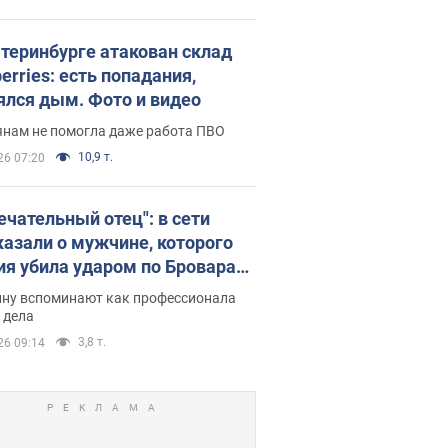
атеринбурге атакован склад
erries: есть попадания,
ялся дым. Фото и видео
янам не помогла даже работа ПВО
10,9 т.
26 07:20
ечательный отец": в сети
казали о мужчине, которого
ия убила ударом по Броварам.
ну вспоминают как профессионала
 дела
3,8 т.
26 09:14