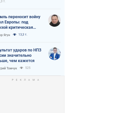
,3 т.
мль переносит войну
ыл Европы: под
озой критическая
истика
13,3 т.
ор Ягун
ультат ударов по НПЗ
сии значительно
ьше, чем кажется
525
рий Томчук