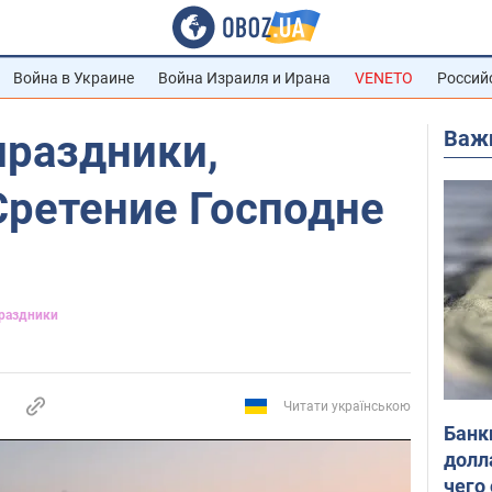
Война в Украине
Война Израиля и Ирана
VENETO
Россий
Важ
праздники,
Сретение Господне
Праздники
Читати українською
Банк
долл
чего