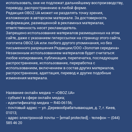
использовать, они не подлежат дальнейшему воспроизводству,
переводу, распространению в любой форме.
Редакция OBOZ.UA может не разделять точку зрения,
изложенную в авторском материале. За достоверность
информации, размещенной в рекламных материалах,
ответственность несет рекламодатель.
Запрещено использование материалов размещенных на этом
сайте, даже с указанием гиперссылки на страницу этого сайта,
логотипа OBOZ.UA или любого другого упоминания, но без
письменного разрешения Редакции/ООО «Золотая середина»
Незаконным использованием материалов будет считаться:
любое копирование, публикация, перепечатка, последующее
распространение, использование, переработка с
использованием, включением в состав других материалов,
распространение, адаптация, перевод и другие подобные
изменения материала.
Название онлайн медиа — «OBOZ.UA»
- субъект в сфере онлайн медиа;
- идентификатор медиа — R40-06156;
- почтовый адрес — ул. Деревообрабатывающая, д. 7, г. Киев,
01013;
- адрес электронной почты —
[email protected]
; - телефон — (044)
585 46 20