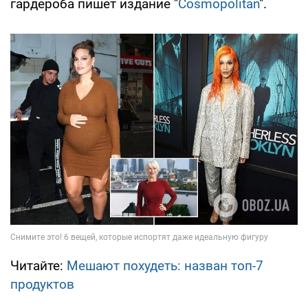
гардероба пишет издание "
Cosmopolitan
".
Читайте:
Мешают похудеть: назван топ-7
продуктов