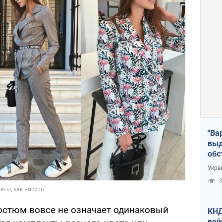
"Ва
выд
обс
дро
Укра
офи
3
костюм вовсе не означает одинаковый
КНД
вой