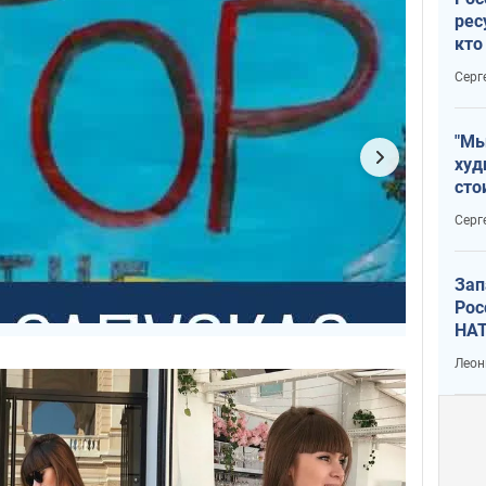
рес
кто
дик
Серг
"Мы
худ
сто
отч
Серг
рак
Зап
Рос
НАТ
Леон