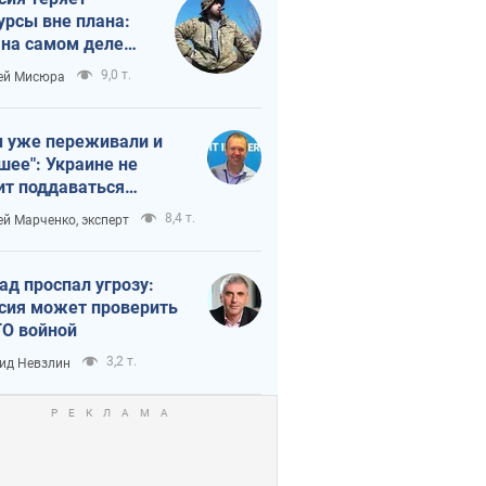
урсы вне плана:
 на самом деле
тует темп войны
9,0 т.
ей Мисюра
 уже переживали и
шее": Украине не
ит поддаваться
аянию из-за
8,4 т.
ей Марченко, эксперт
етного террора
ад проспал угрозу:
сия может проверить
О войной
3,2 т.
ид Невзлин