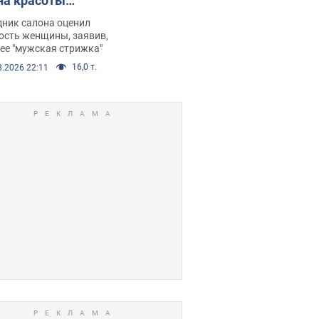
на красоты
рбил женщину
дник салона оценил
е химиотерапии,
ость женщины, заявив,
нее "мужская стрижка"
орелся скандал.
16,0 т.
8.2026 22:11