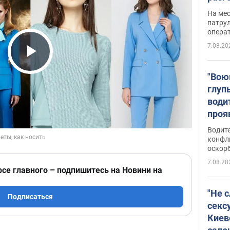
марш
На ме
адми
патрул
опера
Виде
7.08.20
Play Video
"Вою
глуп
води
проя
укра
Водите
попла
конфл
оскорб
Виде
7.08.20
рсе главного – подпишитесь на Новини на
"Не 
Подписаться
секс
Киев