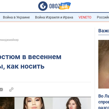
Война в Украине
Война Израиля и Ирана
VENETO
Россий
Важ
-имиджмейкер
стюм в весеннем
ы, как носить
Во Л
спро
разг