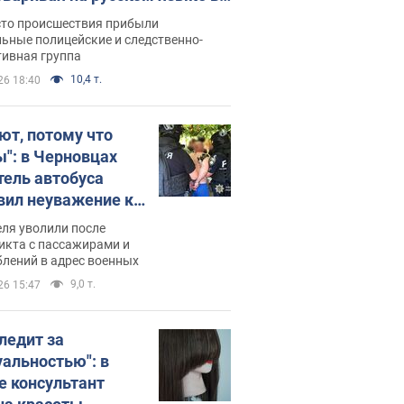
рутке: полиция составила
сто происшествия прибыли
нистративный протокол.
ьные полицейские и следственно-
тивная группа
о
10,4 т.
26 18:40
ют, потому что
ы": в Черновцах
тель автобуса
вил неуважение к
инским военным и
ля уволили после
тился за это.
икта с пассажирами и
лений в адрес военных
о
9,0 т.
26 15:47
следит за
уальностью": в
е консультант