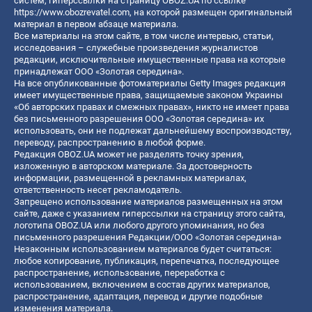
систем, гиперссылки на страницу OBOZ.UA по ссылке
https://www.obozrevatel.com
, на которой размещен оригинальный
материал в первом абзаце материала.
Все материалы на этом сайте, в том числе интервью, статьи,
исследования – служебные произведения журналистов
редакции, исключительные имущественные права на которые
принадлежат ООО «Золотая середина».
На все опубликованные фотоматериалы Getty Images редакция
имеет имущественные права, защищаемые законом Украины
«Об авторских правах и смежных правах», никто не имеет права
без письменного разрешения ООО «Золотая середина» их
использовать, они не подлежат дальнейшему воспроизводству,
переводу, распространению в любой форме.
Редакция OBOZ.UA может не разделять точку зрения,
изложенную в авторском материале. За достоверность
информации, размещенной в рекламных материалах,
ответственность несет рекламодатель.
Запрещено использование материалов размещенных на этом
сайте, даже с указанием гиперссылки на страницу этого сайта,
логотипа OBOZ.UA или любого другого упоминания, но без
письменного разрешения Редакции/ООО «Золотая середина»
Незаконным использованием материалов будет считаться:
любое копирование, публикация, перепечатка, последующее
распространение, использование, переработка с
использованием, включением в состав других материалов,
распространение, адаптация, перевод и другие подобные
изменения материала.