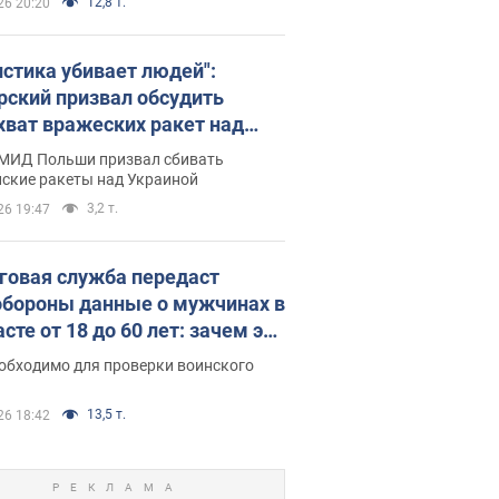
12,8 т.
26 20:20
истика убивает людей":
рский призвал обсудить
хват вражеских ракет над
иной
 МИД Польши призвал сбивать
йские ракеты над Украиной
3,2 т.
26 19:47
говая служба передаст
бороны данные о мужчинах в
сте от 18 до 60 лет: зачем это
о
еобходимо для проверки воинского
13,5 т.
26 18:42