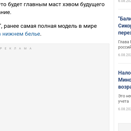
6.08.20
Это будет главным маст хэвом будущего
ание.
"Бал
Сико
, ранее самая полная модель в мире
пере
в нижнем белье
.
Укра
Глава
росси
6.08.20
Нало
Мино
возра
нужн
Это н
учета
6.08.20