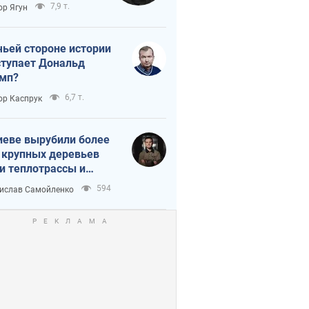
тическая
7,9 т.
ор Ягун
истика
чьей стороне истории
тупает Дональд
мп?
6,7 т.
ор Каспрук
иеве вырубили более
 крупных деревьев
и теплотрассы и
реки Генплану
594
ислав Самойленко