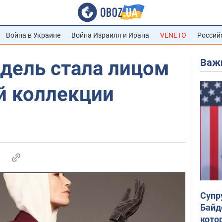
Война в Украине
Война Израиля и Ирана
VENETO
Россий
Важ
дель стала лицом
й коллекции
Супр
Байд
кото