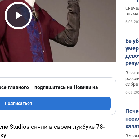
"агр
Сначал
внима
6.08.20
Play Video
Ее у
умер
дево
резу
атак
В тот 
обла
россий
ее бра
рсе главного – подпишитесь на Новини на
6.08.20
Подписаться
Поче
носи
хала
e Studios сняли в своем лукбуке 78-
ку.
В этом