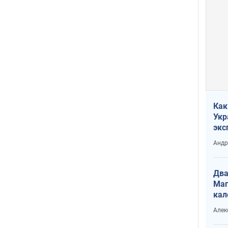
Как
Укр
экс
неф
Андр
Два
Маг
кал
Алек