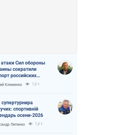
 атаки Сил обороны
аины сократили
порт российских
тепродуктов
1,2 т.
ей Клименко
 супертурнира
учих: спортивній
ендарь осени-2026
1,3 т.
сандр Липенко