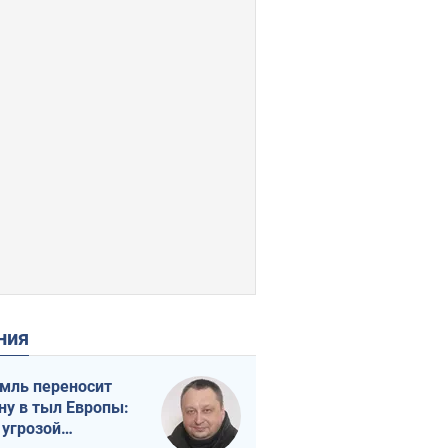
ения
мль переносит
ну в тыл Европы:
 угрозой