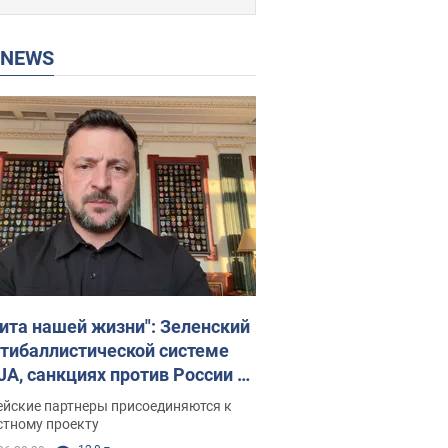
P NEWS
ита нашей жизни": Зеленский
нтибаллистической системе
JA, санкциях против России и
ержке аграриев. Видео
ейские партнеры присоединяются к
стному проекту