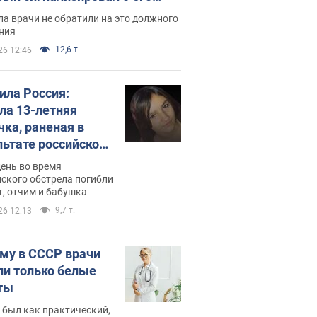
ессивном" раке
а врачи не обратили на это должного
ния
12,6 т.
26 12:46
била Россия:
ла 13-летняя
чка, раненая в
льтате российской
и на Сумскую
день во время
сть. Фото
ского обстрела погибли
т, отчим и бабушка
9,7 т.
26 12:13
му в СССР врачи
ли только белые
ты
 был как практический,