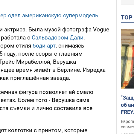
нер одел американскую супермодель
TO
 и актриса. Была музой фотографа Vogue
 работала с
Сальвадором Дали
.
тором стиля
боди-арт
, снимаясь
5 году, после ссоры с главным
Грейс Мирабеллой, Верушка
оящее время живёт в Берлине. Изредка
как приглашённая звезда.
речная фигура позволяет ей смело
"Защ
ектах. Более того - Верушка сама
об а
ста съемки и лично составила все
FREY
подд
Европ
совме
ят колготки с принтом, которые