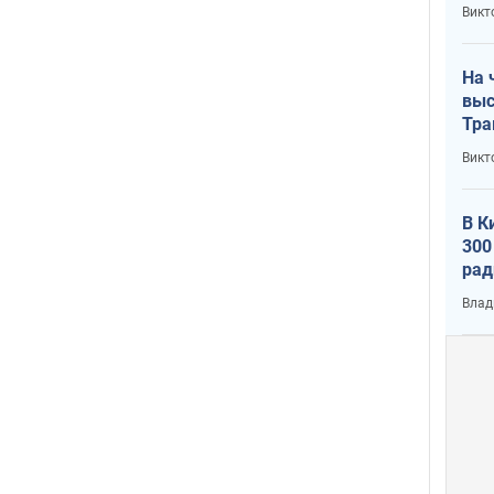
кри
Викт
лог
На 
выс
Тра
Викт
В К
300
рад
воп
Влад