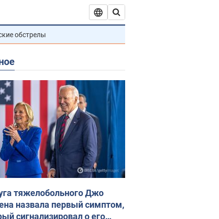
ские обстрелы
ное
уга тяжелобольного Джо
ена назвала первый симптом,
рый сигнализировал о его