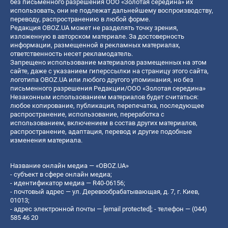
без письменного разрешения ООО «Золотая середина» их
использовать, они не подлежат дальнейшему воспроизводству,
переводу, распространению в любой форме.
Редакция OBOZ.UA может не разделять точку зрения,
изложенную в авторском материале. За достоверность
информации, размещенной в рекламных материалах,
ответственность несет рекламодатель.
Запрещено использование материалов размещенных на этом
сайте, даже с указанием гиперссылки на страницу этого сайта,
логотипа OBOZ.UA или любого другого упоминания, но без
письменного разрешения Редакции/ООО «Золотая середина»
Незаконным использованием материалов будет считаться:
любое копирование, публикация, перепечатка, последующее
распространение, использование, переработка с
использованием, включением в состав других материалов,
распространение, адаптация, перевод и другие подобные
изменения материала.
Название онлайн медиа — «OBOZ.UA»
- субъект в сфере онлайн медиа;
- идентификатор медиа — R40-06156;
- почтовый адрес — ул. Деревообрабатывающая, д. 7, г. Киев,
01013;
- адрес электронной почты —
[email protected]
; - телефон — (044)
585 46 20