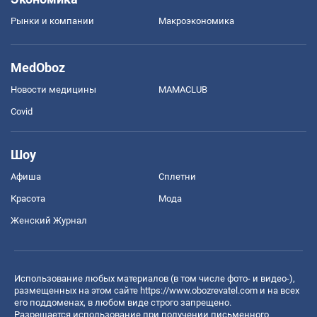
Рынки и компании
Mакроэкономика
MedOboz
Новости медицины
MAMACLUB
Covid
Шоу
Афиша
Сплетни
Красота
Мода
Женский Журнал
Использование любых материалов (в том числе фото- и видео-),
размещенных на этом сайте
https://www.obozrevatel.com
и на всех
его поддоменах, в любом виде строго запрещено.
Разрешается использование при получении письменного