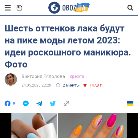
Шесть оттенков лака будут
на пике моды летом 2023:
идеи роскошного маникюра.
Фото
Виктория Ряполова
Красота
24.05.2023 22:20
2 минуты
147,8 т.
9