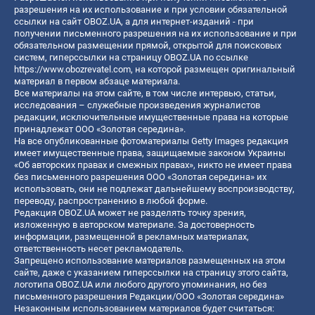
разрешения на их использование и при условии обязательной
ссылки на сайт OBOZ.UA, а для интернет-изданий - при
получении письменного разрешения на их использование и при
обязательном размещении прямой, открытой для поисковых
систем, гиперссылки на страницу OBOZ.UA по ссылке
https://www.obozrevatel.com
, на которой размещен оригинальный
материал в первом абзаце материала.
Все материалы на этом сайте, в том числе интервью, статьи,
исследования – служебные произведения журналистов
редакции, исключительные имущественные права на которые
принадлежат ООО «Золотая середина».
На все опубликованные фотоматериалы Getty Images редакция
имеет имущественные права, защищаемые законом Украины
«Об авторских правах и смежных правах», никто не имеет права
без письменного разрешения ООО «Золотая середина» их
использовать, они не подлежат дальнейшему воспроизводству,
переводу, распространению в любой форме.
Редакция OBOZ.UA может не разделять точку зрения,
изложенную в авторском материале. За достоверность
информации, размещенной в рекламных материалах,
ответственность несет рекламодатель.
Запрещено использование материалов размещенных на этом
сайте, даже с указанием гиперссылки на страницу этого сайта,
логотипа OBOZ.UA или любого другого упоминания, но без
письменного разрешения Редакции/ООО «Золотая середина»
Незаконным использованием материалов будет считаться: