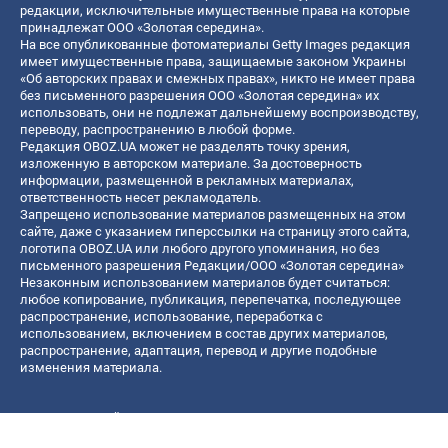
редакции, исключительные имущественные права на которые
принадлежат ООО «Золотая середина».
На все опубликованные фотоматериалы Getty Images редакция
имеет имущественные права, защищаемые законом Украины
«Об авторских правах и смежных правах», никто не имеет права
без письменного разрешения ООО «Золотая середина» их
использовать, они не подлежат дальнейшему воспроизводству,
переводу, распространению в любой форме.
Редакция OBOZ.UA может не разделять точку зрения,
изложенную в авторском материале. За достоверность
информации, размещенной в рекламных материалах,
ответственность несет рекламодатель.
Запрещено использование материалов размещенных на этом
сайте, даже с указанием гиперссылки на страницу этого сайта,
логотипа OBOZ.UA или любого другого упоминания, но без
письменного разрешения Редакции/ООО «Золотая середина»
Незаконным использованием материалов будет считаться:
любое копирование, публикация, перепечатка, последующее
распространение, использование, переработка с
использованием, включением в состав других материалов,
распространение, адаптация, перевод и другие подобные
изменения материала.
Название онлайн медиа — «OBOZ.UA»
- субъект в сфере онлайн медиа;