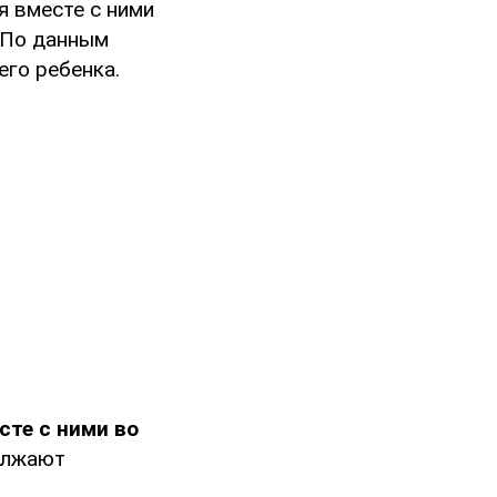
ая вместе с ними
 По данным
го ребенка.
сте с ними во
олжают