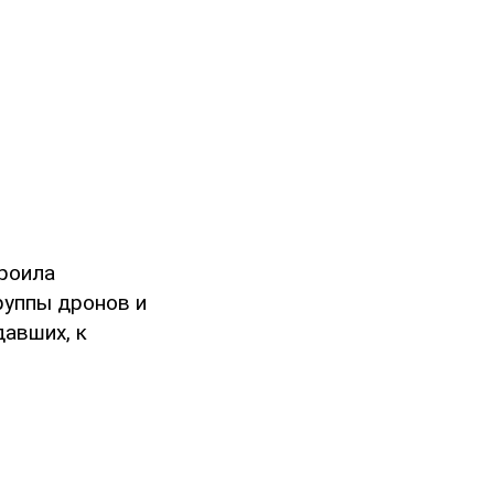
троила
руппы дронов и
давших, к