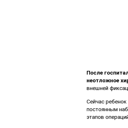
После госпитал
неотложное хи
внешней фиксац
Сейчас ребенок
постоянным наб
этапов операци