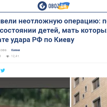
овели неотложную операцию: 
состоянии детей, мать которы
ате удара РФ по Киеву
кова
Кияни
3
12,4 т.