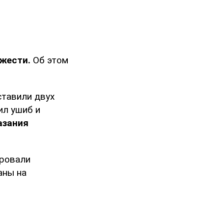
яжести.
Об этом
ставили двух
ил ушиб и
азания
ировали
аны на