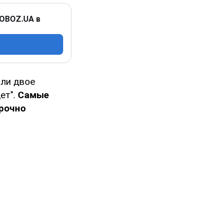
 OBOZ.UA в
али двое
ет".
Самые
рочно