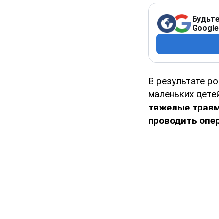
Будьте
Google
В результате р
маленьких дете
тяжелые травм
проводить опе