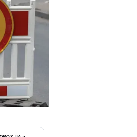
 OBOZ.UA в