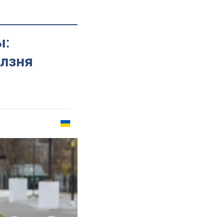
ы:
олзня