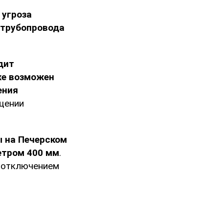
 угроза
 трубопровода
дит
е возможен
ения
бщении
 на Печерском
етром 400 мм
.
и отключением