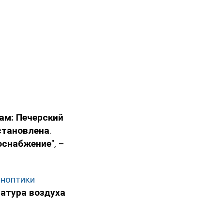
ам: Печерский
становлена
.
оснабжение
", –
иноптики
атура воздуха