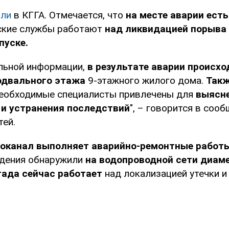
ли
в КГГА. Отмечается, что
на месте аварии есть
дские службы работают
над ликвидацией порыва
пуске.
льной информации,
в результате аварии происхо
одвального этажа
9-этажного жилого дома.
Такж
 необходимые специалисты привлечены для
выясн
 и устранения последствий
", – говорится в соо
тей.
оканал выполняет аварийно-ремонтные работы
ждения обнаружили
на водопроводной сети диам
гада сейчас работает
над локализацией утечки 