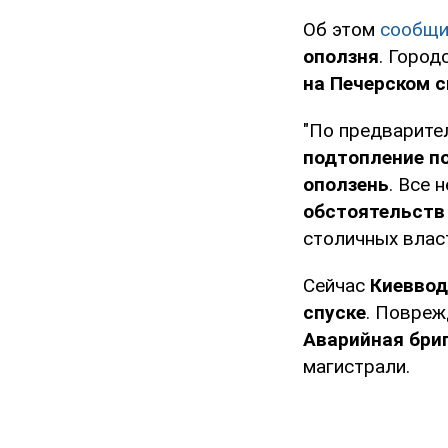
Об этом
сообщи
оползня
. Горо
на Печерском с
"По предварите
подтопление п
оползень
. Все
обстоятельств
столичных влас
Сейчас
Киеввод
спуске
. Повре
Аварийная бри
магистрали.