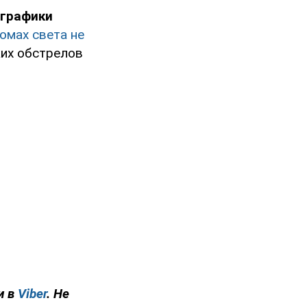
графики
омах света не
ких обстрелов
и в
Viber
. Не