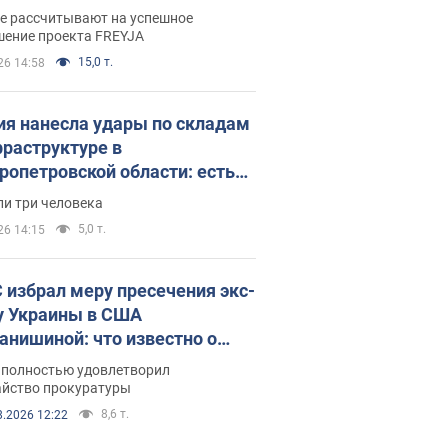
раммы FREYJA: какие
ве рассчитывают на успешное
ния готовятся
шение проекта FREYJA
15,0 т.
26 14:58
ия нанесла удары по складам
фраструктуре в
ропетровской области: есть
бшие и раненые. Фото
ли три человека
5,0 т.
26 14:15
 избрал меру пресечения экс-
у Украины в США
анишиной: что известно о
е полностью удовлетворил
айство прокуратуры
8,6 т.
8.2026 12:22