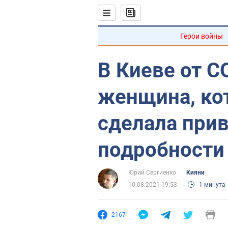
Герои войны
В Киеве от C
женщина, ко
сделала прив
подробности
Юрий Сергиенко
Кияни
10.08.2021 19:53
1 минута
2167