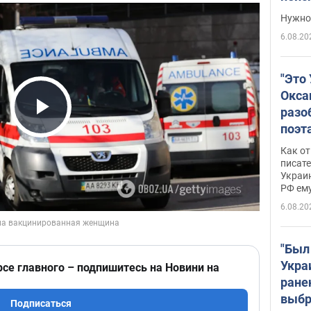
выне
Нужно 
6.08.20
"Это
Окса
разо
Play Video
поэта
"заз
Как от
даже
писат
Украин
а те
РФ ему
гено
6.08.20
"Был
Укра
рсе главного – подпишитесь на Новини на
ране
выбр
Подписаться