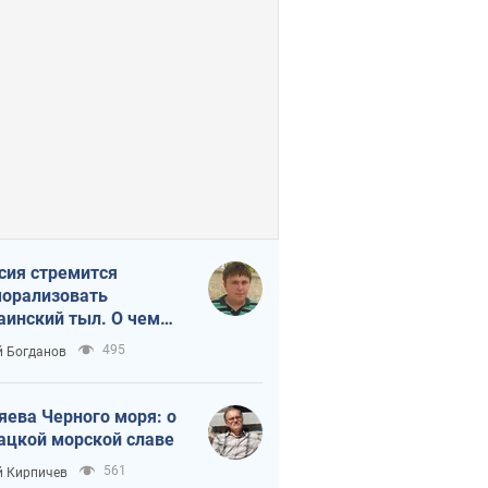
сия стремится
орализовать
аинский тыл. О чем
ит себе напомнить
495
 Богданов
яева Черного моря: о
ацкой морской славе
561
 Кирпичев