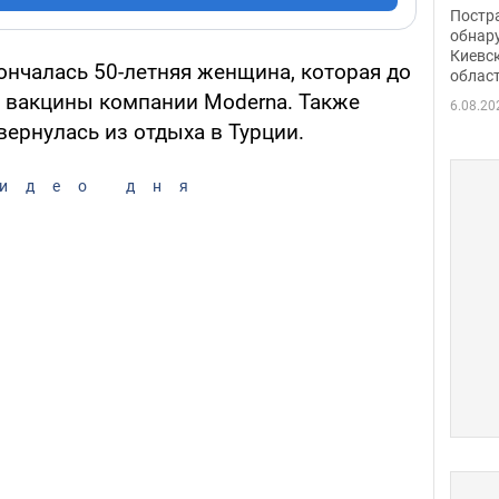
нети
Постр
Фото
обнар
Киевс
ончалась 50-летняя женщина, которая до
облас
у вакцины компании Moderna. Также
6.08.20
 вернулась из отдыха в Турции.
идео дня