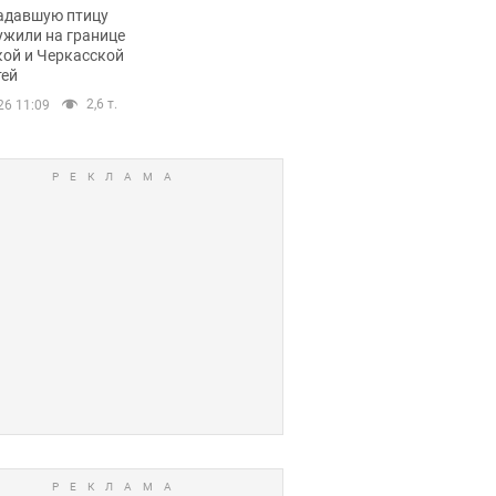
пичный маршрут.
адавшую птицу
ужили на границе
кой и Черкасской
тей
2,6 т.
26 11:09