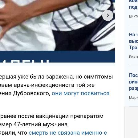
вой
под
кри
Викт
лог
На 
выс
Тра
Викт
Пос
мершая уже была заражена, но симптомы
вин
ловам врача-инфекциониста той же
раз
ения Дубровского,
они могут появиться
пог
Мари
, ранее после вакцинации препаратом
 умер 47-летний мужчина.
явили, что
смерть не связана именно с