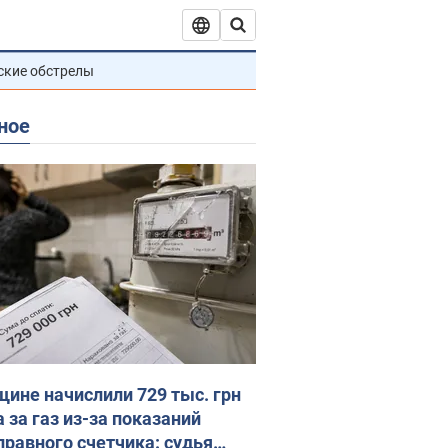
ские обстрелы
ное
ине начислили 729 тыс. грн
 за газ из-за показаний
правного счетчика: судья