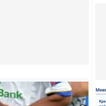
Мн
Кре