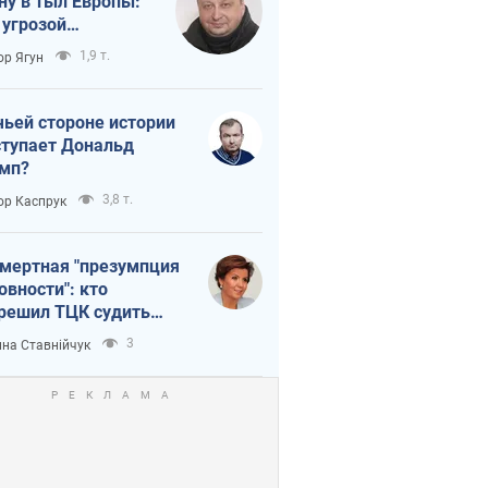
ну в тыл Европы:
 угрозой
тическая
1,9 т.
ор Ягун
истика
чьей стороне истории
тупает Дональд
мп?
3,8 т.
ор Каспрук
мертная "презумпция
овности": кто
решил ТЦК судить
ибших защитников
3
на Ставнійчук