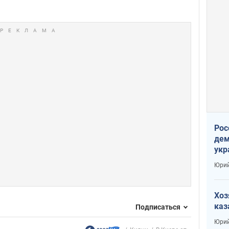
Рос
дем
укр
сто
Юрий
Хоз
каз
Подписаться
Юрий