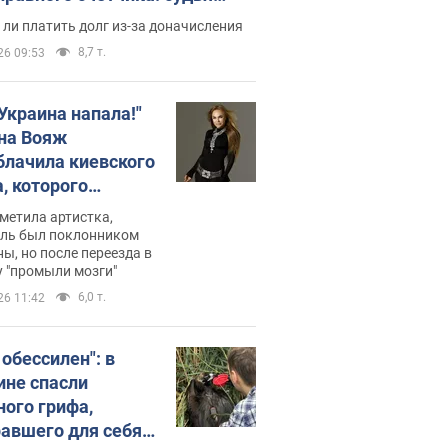
с неожиданное решение
ли платить долг из-за доначисления
8,7 т.
26 09:53
 Украина напала!"
на Вояж
блачила киевского
, которого
омбировали": он
метила артистка,
 русского не знал,
ель был поклонником
ы, но после переезда в
перь хочет
 "промыли мозги"
цида украинцев
6,0 т.
26 11:42
 обессилен": в
ине спасли
ного грифа,
авшего для себя