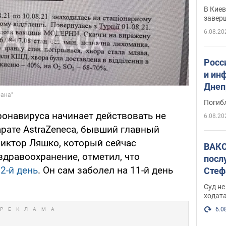
прог
В Кие
реше
завер
6.08.20
Росс
и ин
Днеп
поги
Погиб
ронавируса начинает действовать не
6.08.20
парате AstraZeneca, бывший главный
иктор Ляшко, который сейчас
ВАКС
здравоохранение, отметил, что
посл
2-й день
. Он сам заболел на 11-й день
Стеф
деле
Суд н
ходат
6.0