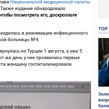
лава
Национальной медицинской палаты
 Также издание обнародовало
(чтобы посмотреть его, доскролльте
TO
аходилась в реанимации инфекционного
кой больницы №4.
рнулась из Турции 1 августа, а уже 5
от же день у нее проявились первые
ста женщину госпитализировали.
Зеле
вопр
балл