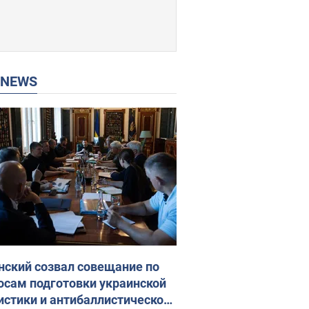
P NEWS
нский созвал совещание по
осам подготовки украинской
истики и антибаллистической