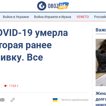
Война в Украине
Война Израиля и Ирана
VENETO
Россий
Важ
OVID-19 умерла
торая ранее
ивку. Все
115,9 т.
Женщ
долга
Читати українською
неис