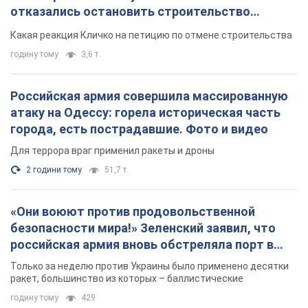
отказались остановить строительство
небоскреба "московского верующего"
Какая реакция Кличко на петицию по отмене строительства
годину тому
3,6 т.
Российская армия совершила массированную
атаку на Одессу: горела историческая часть
города, есть пострадавшие. Фото и видео
Для террора враг применил ракеты и дроны
2 години тому
51,7 т.
«Они воюют против продовольственной
безопасности мира!» Зеленский заявил, что
российская армия вновь обстреляла порт в
Одессе
Только за неделю против Украины было применено десятки
ракет, большинство из которых – баллистические
годину тому
429