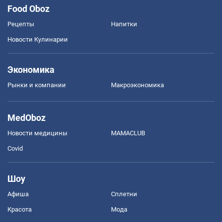
Food Oboz
Рецепты
Напитки
Новости Кулинарии
Экономика
Рынки и компании
Mакроэкономика
MedOboz
Новости медицины
MAMACLUB
Covid
Шоу
Афиша
Сплетни
Красота
Мода