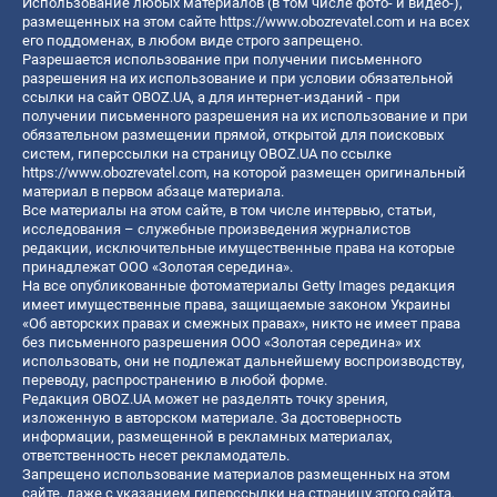
Использование любых материалов (в том числе фото- и видео-),
размещенных на этом сайте
https://www.obozrevatel.com
и на всех
его поддоменах, в любом виде строго запрещено.
Разрешается использование при получении письменного
разрешения на их использование и при условии обязательной
ссылки на сайт OBOZ.UA, а для интернет-изданий - при
получении письменного разрешения на их использование и при
обязательном размещении прямой, открытой для поисковых
систем, гиперссылки на страницу OBOZ.UA по ссылке
https://www.obozrevatel.com
, на которой размещен оригинальный
материал в первом абзаце материала.
Все материалы на этом сайте, в том числе интервью, статьи,
исследования – служебные произведения журналистов
редакции, исключительные имущественные права на которые
принадлежат ООО «Золотая середина».
На все опубликованные фотоматериалы Getty Images редакция
имеет имущественные права, защищаемые законом Украины
«Об авторских правах и смежных правах», никто не имеет права
без письменного разрешения ООО «Золотая середина» их
использовать, они не подлежат дальнейшему воспроизводству,
переводу, распространению в любой форме.
Редакция OBOZ.UA может не разделять точку зрения,
изложенную в авторском материале. За достоверность
информации, размещенной в рекламных материалах,
ответственность несет рекламодатель.
Запрещено использование материалов размещенных на этом
сайте, даже с указанием гиперссылки на страницу этого сайта,