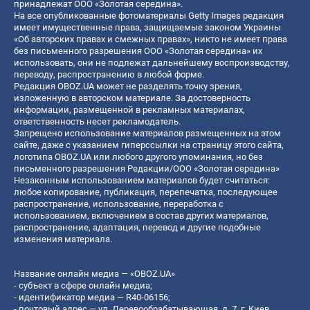
принадлежат ООО «Золотая середина».
На все опубликованные фотоматериалы Getty Images редакция
имеет имущественные права, защищаемые законом Украины
«Об авторских правах и смежных правах», никто не имеет права
без письменного разрешения ООО «Золотая середина» их
использовать, они не подлежат дальнейшему воспроизводству,
переводу, распространению в любой форме.
Редакция OBOZ.UA может не разделять точку зрения,
изложенную в авторском материале. За достоверность
информации, размещенной в рекламных материалах,
ответственность несет рекламодатель.
Запрещено использование материалов размещенных на этом
сайте, даже с указанием гиперссылки на страницу этого сайта,
логотипа OBOZ.UA или любого другого упоминания, но без
письменного разрешения Редакции/ООО «Золотая середина»
Незаконным использованием материалов будет считаться:
любое копирование, публикация, перепечатка, последующее
распространение, использование, переработка с
использованием, включением в состав других материалов,
распространение, адаптация, перевод и другие подобные
изменения материала.
Название онлайн медиа — «OBOZ.UA»
- субъект в сфере онлайн медиа;
- идентификатор медиа — R40-06156;
- почтовый адрес — ул. Деревообрабатывающая, д. 7, г. Киев,