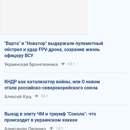
"Варта" и "Новатор" выдержали пулеметный
обстрел и удар FPV-дрона, сохранив жизнь
офицеру ВСУ
Украинская Бронетехника
3,5 т.
КНДР как катализатор войны, или О новом
этапе российско-северокорейского союза
Алексей Кущ
3,6 т.
Выход в элиту ЧМ и триумф "Сокола": что
происходит в украинском хоккее
Александр Липенко
1,4 т.