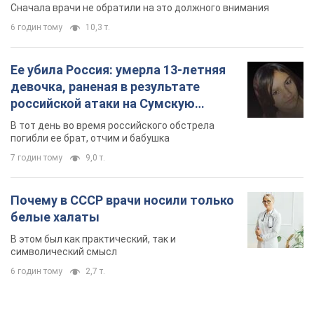
Сначала врачи не обратили на это должного внимания
6 годин тому
10,3 т.
Ее убила Россия: умерла 13-летняя
девочка, раненая в результате
российской атаки на Сумскую
область. Фото
В тот день во время российского обстрела
погибли ее брат, отчим и бабушка
7 годин тому
9,0 т.
Почему в СССР врачи носили только
белые халаты
В этом был как практический, так и
символический смысл
6 годин тому
2,7 т.