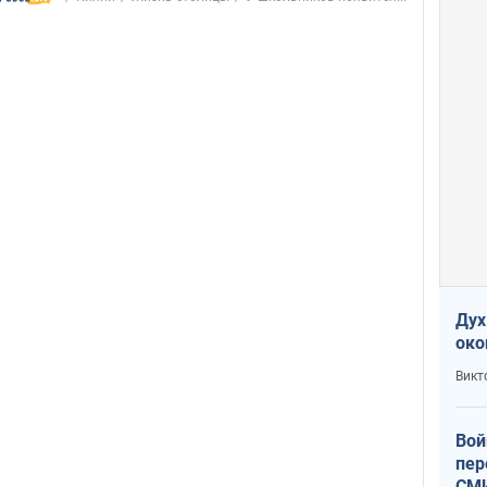
Дух
око
Викт
Вой
пер
СМИ