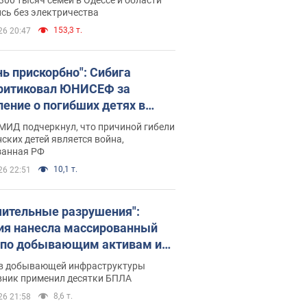
бъекты противника. Видео
сь без электричества
153,3 т.
26 20:47
нь прискорбно": Сибига
ритиковал ЮНИСЕФ за
ление о погибших детях в
ине
МИД подчеркнул, что причиной гибели
ских детей является война,
занная РФ
10,1 т.
26 22:51
чительные разрушения":
ия нанесла массированный
 по добывающим активам и
вой площадке "Укрнафты"
в добывающей инфраструктуры
вник применил десятки БПЛА
8,6 т.
26 21:58