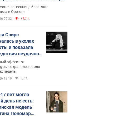
егкой атлетике U20. Видео
соотечественница блестяще
пила в Орегоне
71,0 т.
26 09:32
ни Спирс
налась в уколах
оты и показала
едствия неудачной
етологии: ходила
ный эффект от
почти месяц
дуры сохранялся около
ех недель
3,7 т.
26 13:19
–17 лет могла
й день не есть:
инская модель
тина Пономар