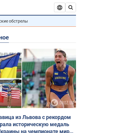
ские обстрелы
ное
авица из Львова с рекордом
рала историческую медаль
Украины на чемпионате мира