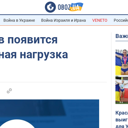
Война в Украине
Война Израиля и Ирана
VENETO
Россий
Важ
в появится
ная нагрузка
Крас
выиг
для 