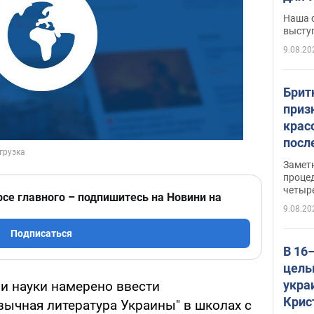
по л
Наша 
высту
9.08.20
Брит
приз
крас
посл
косм
Замет
так 
проце
четыр
рсе главного – подпишитесь на Новини на
9.08.20
Подписаться
В 16
целы
укра
и науки намерено ввести
Крис
зычная литература Украины" в школах с