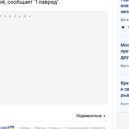
й, сообщает "Главред".
или
нич
с У
Вита
1
Мос
пре
дру
зав
Викт
Кит
Кре
к с
рыв
Кост
Подписаться
Кияни
Жизнь столицы
У школьников появится...