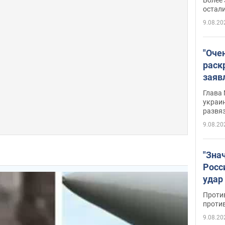
на о
остали
9.08.20
"Оче
раск
заяв
Укра
Глава 
украин
развя
9.08.20
"Зна
Росс
удар
буро
Проти
проти
9.08.20