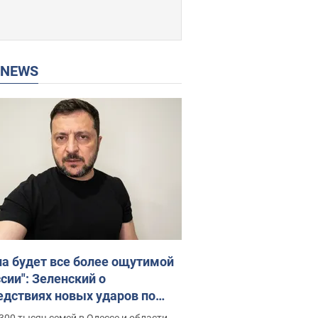
P NEWS
на будет все более ощутимой
сии": Зеленский о
едствиях новых ударов по
ине, важных отчетах и атаках
300 тысяч семей в Одессе и области