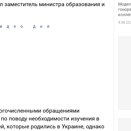
расс
ил заместитель министра образования и
Модель
стор
гонор
колле
карь
9.08.20
идео дня
многочисленными обращениями
по поводу необходимости изучения в
й, которые родились в Украине, однако