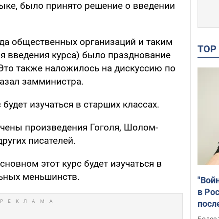
зыке, было принято решение о введении
да общественных организаций и таким
TO
я введения курса) было празднование
Это также наложилось на дискуссию по
сказал замминистра.
 будет изучаться в старших классах.
ючены произведения Гоголя, Шолом-
других писателей.
основном этот курс будет изучаться в
ьных меньшинств.
"Вой
в Рос
посл
Укра
Более 