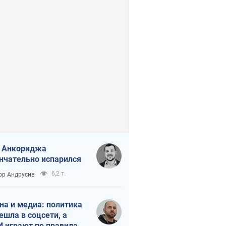
 Анкориджа
нчательно испарился
6,2 т.
ор Андрусив
на и медиа: политика
ешла в соцсети, а
 играют по правилам