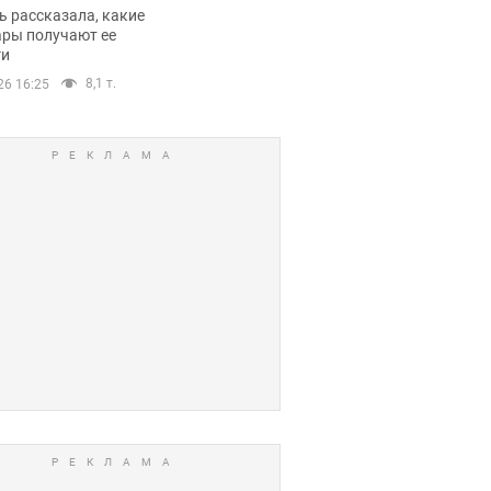
казала о страшной
 рассказала, какие
оне модельной
ары получают ее
ги
еры
8,1 т.
26 16:25