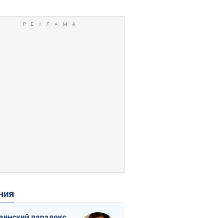
ения
аинский парадокс,