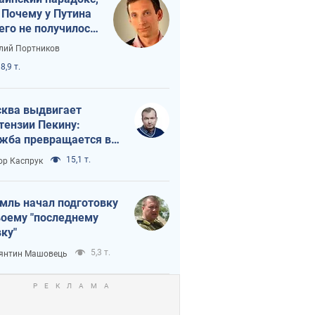
 Почему у Путина
его не получилось
краиной
лий Портников
8,9 т.
ква выдвигает
тензии Пекину:
жба превращается в
исимость России от
15,1 т.
ор Каспрук
ая
мль начал подготовку
воему "последнему
ку"
5,3 т.
янтин Машовець