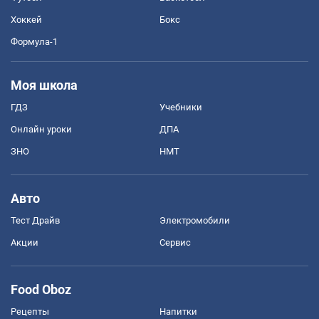
Хоккей
Бокс
Формула-1
Моя школа
ГДЗ
Учебники
Онлайн уроки
ДПА
ЗНО
НМТ
Авто
Тест Драйв
Электромобили
Акции
Сервис
Food Oboz
Рецепты
Напитки