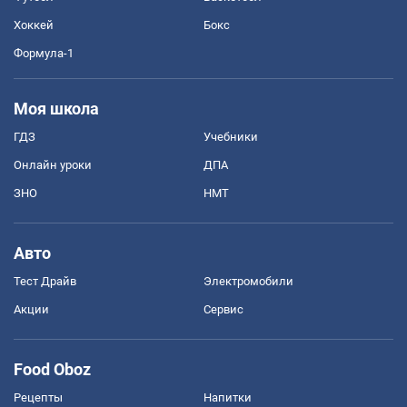
Хоккей
Бокс
Формула-1
Моя школа
ГДЗ
Учебники
Онлайн уроки
ДПА
ЗНО
НМТ
Авто
Тест Драйв
Электромобили
Акции
Сервис
Food Oboz
Рецепты
Напитки