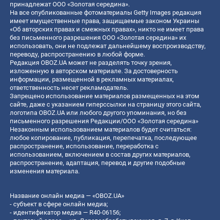
принадлежат ООО «Золотая середина».
На все опубликованные фотоматериалы Getty Images редакция
имеет имущественные права, защищаемые законом Украины
«Об авторских правах и смежных правах», никто не имеет права
без письменного разрешения ООО «Золотая середина» их
использовать, они не подлежат дальнейшему воспроизводству,
переводу, распространению в любой форме.
Редакция OBOZ.UA может не разделять точку зрения,
изложенную в авторском материале. За достоверность
информации, размещенной в рекламных материалах,
ответственность несет рекламодатель.
Запрещено использование материалов размещенных на этом
сайте, даже с указанием гиперссылки на страницу этого сайта,
логотипа OBOZ.UA или любого другого упоминания, но без
письменного разрешения Редакции/ООО «Золотая середина»
Незаконным использованием материалов будет считаться:
любое копирование, публикация, перепечатка, последующее
распространение, использование, переработка с
использованием, включением в состав других материалов,
распространение, адаптация, перевод и другие подобные
изменения материала.
Название онлайн медиа — «OBOZ.UA»
- субъект в сфере онлайн медиа;
- идентификатор медиа — R40-06156;