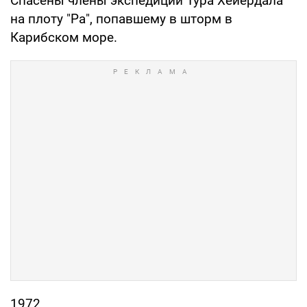
Спасены члены экспедиции Тура Хейердала
на плоту "Ра", попавшему в шторм в
Карибском море.
1972