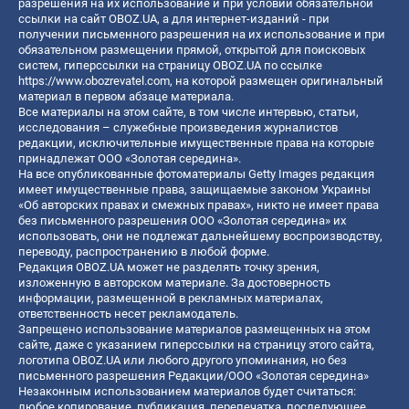
разрешения на их использование и при условии обязательной
ссылки на сайт OBOZ.UA, а для интернет-изданий - при
получении письменного разрешения на их использование и при
обязательном размещении прямой, открытой для поисковых
систем, гиперссылки на страницу OBOZ.UA по ссылке
https://www.obozrevatel.com
, на которой размещен оригинальный
материал в первом абзаце материала.
Все материалы на этом сайте, в том числе интервью, статьи,
исследования – служебные произведения журналистов
редакции, исключительные имущественные права на которые
принадлежат ООО «Золотая середина».
На все опубликованные фотоматериалы Getty Images редакция
имеет имущественные права, защищаемые законом Украины
«Об авторских правах и смежных правах», никто не имеет права
без письменного разрешения ООО «Золотая середина» их
использовать, они не подлежат дальнейшему воспроизводству,
переводу, распространению в любой форме.
Редакция OBOZ.UA может не разделять точку зрения,
изложенную в авторском материале. За достоверность
информации, размещенной в рекламных материалах,
ответственность несет рекламодатель.
Запрещено использование материалов размещенных на этом
сайте, даже с указанием гиперссылки на страницу этого сайта,
логотипа OBOZ.UA или любого другого упоминания, но без
письменного разрешения Редакции/ООО «Золотая середина»
Незаконным использованием материалов будет считаться:
любое копирование, публикация, перепечатка, последующее