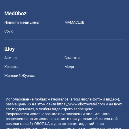
MedOboz
Новости медицины
MAMACLUB
Covid
Шоу
Афиша
Сплетни
Красота
Мода
Женский Журнал
Использование любых материалов (в том числе фото- и видео-),
размещенных на этом сайте
https://www.obozrevatel.com
и на всех
его поддоменах, в любом виде строго запрещено.
Разрешается использование при получении письменного
разрешения на их использование и при условии обязательной
ссылки на сайт OBOZ.UA, а для интернет-изданий - при
получении письменного разрешения на их использование и при