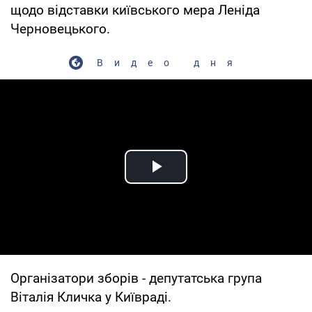
щодо відставки київського мера Леніда
Черновецького.
Видео дня
Play Video
Організатори зборів - депутатська група
Віталія Кличка у Київраді.