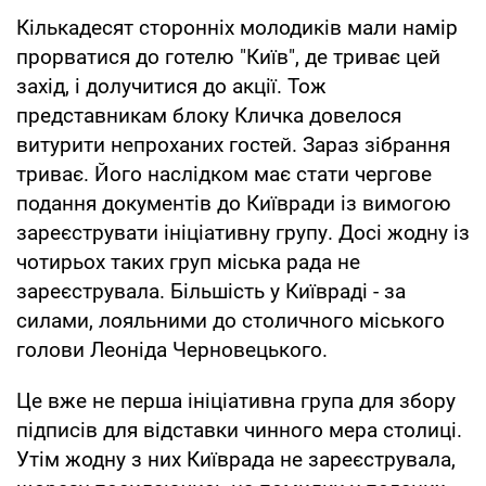
Кількадесят сторонніх молодиків мали намір
прорватися до готелю "Київ", де триває цей
захід, і долучитися до акції. Тож
представникам блоку Кличка довелося
витурити непроханих гостей. Зараз зібрання
триває. Його наслідком має стати чергове
подання документів до Київради із вимогою
зареєструвати ініціативну групу. Досі жодну із
чотирьох таких груп міська рада не
зареєструвала. Більшість у Київраді - за
силами, лояльними до столичного міського
голови Леоніда Черновецького.
Це вже не перша ініціативна група для збору
підписів для відставки чинного мера столиці.
Утім жодну з них Київрада не зареєструвала,