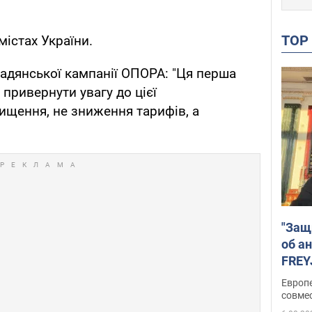
TO
 містах України.
мадянської кампанії ОПОРА: "Ця перша
 привернути увагу до цієї
ищення, не зниження тарифів, а
"Защ
об а
FREY
подд
Европ
совме