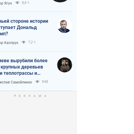
тическая
8,6 т.
ор Ягун
истика
чьей стороне истории
тупает Дональд
мп?
7,2 т.
ор Каспрук
иеве вырубили более
 крупных деревьев
и теплотрассы и
реки Генплану
948
ислав Самойленко