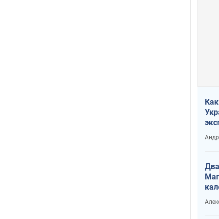
Как
Укр
экс
неф
Андр
Два
Маг
кал
Алек