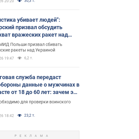
30,3 т.
26 20:20
истика убивает людей":
рский призвал обсудить
хват вражеских ракет над
иной
 МИД Польши призвал сбивать
йские ракеты над Украиной
6,2 т.
26 19:47
говая служба передаст
бороны данные о мужчинах в
сте от 18 до 60 лет: зачем это
о
еобходимо для проверки воинского
23,2 т.
26 18:42