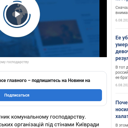
"агр
Сначал
внима
6.08.20
Play Video
Ее у
умер
дево
резу
атак
В тот 
обла
россий
ее бра
рсе главного – подпишитесь на Новини на
6.08.20
Подписаться
Поче
носи
хала
тник комунальному господарству.
ських організацій під стінами Київради
В этом