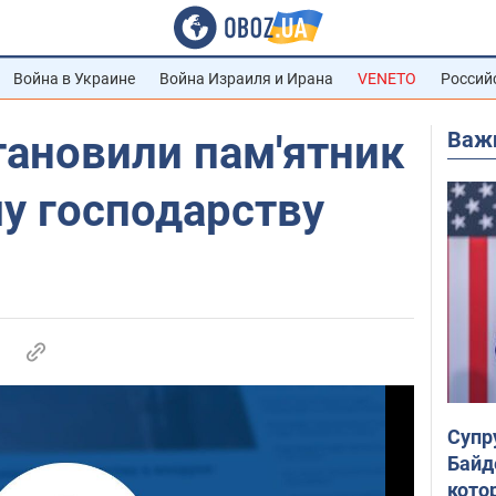
Война в Украине
Война Израиля и Ирана
VENETO
Россий
Важ
становили пам'ятник
у господарству
Супр
Байд
кото