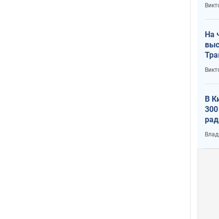
кри
Викт
лог
На 
выс
Тра
Викт
В К
300
рад
воп
Влад