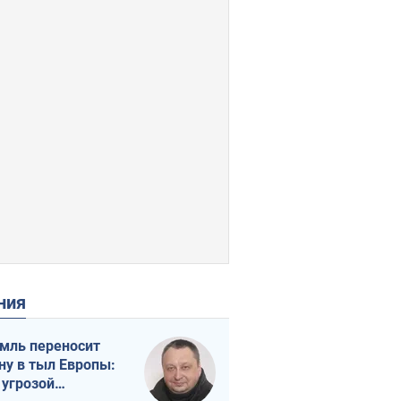
ения
мль переносит
ну в тыл Европы:
 угрозой