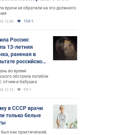
ессивном" раке
а врачи не обратили на это должного
ния
13,6 т.
26 12:46
била Россия:
ла 13-летняя
чка, раненая в
льтате российской
и на Сумскую
день во время
сть. Фото
ского обстрела погибли
т, отчим и бабушка
9,9 т.
26 12:13
му в СССР врачи
ли только белые
ты
 был как практический,