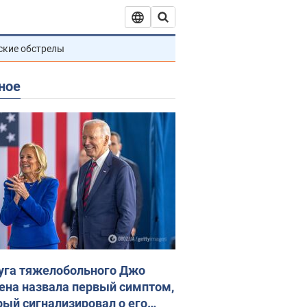
ские обстрелы
ное
уга тяжелобольного Джо
ена назвала первый симптом,
рый сигнализировал о его