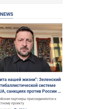
P NEWS
ита нашей жизни": Зеленский
нтибаллистической системе
JA, санкциях против России и
ержке аграриев. Видео
ейские партнеры присоединяются к
стному проекту