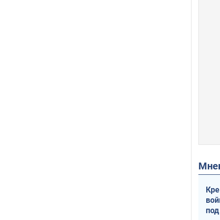
Мн
Кре
вой
под