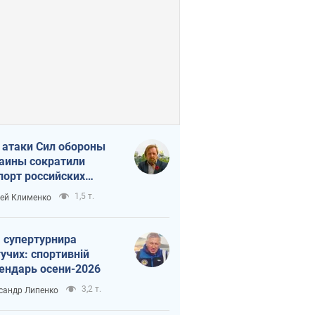
 атаки Сил обороны
аины сократили
порт российских
тепродуктов
1,5 т.
ей Клименко
 супертурнира
учих: спортивній
ендарь осени-2026
3,2 т.
сандр Липенко