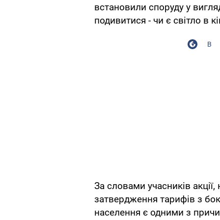
встановили споруду у вигляд
подивитися - чи є світло в 
В
За словами учасників акції,
затвердження тарифів з бо
населення є одними з причи