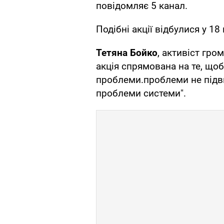
повідомляє 5 канал.
Подібні акції відбулися у 18
Тетяна Бойко
, активіст гро
акція спрямована на те, щоб
проблеми.проблеми не підв
проблеми системи".