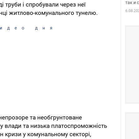
так и
і труби і спробували через неї
6.08.20
кінці житлово-комунального тунелю.
идео дня
 непрозоре та необгрунтоване
ку влади та низька платоспроможність
н кризи у комунальному секторі,