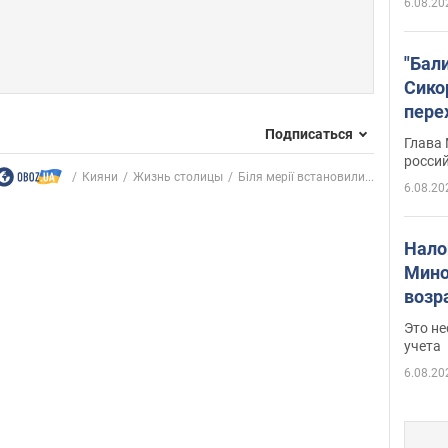
6.08.20
"Бал
Сико
пере
Укра
Подписаться
Глава
росси
Кияни
Жизнь столицы
Біля мерії встановили...
6.08.20
Нало
Мино
возра
нужн
Это н
учета
6.08.20