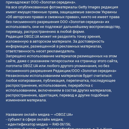
принадлежат ООО «Золотая середина».
На все опубликованные фотоматериалы Getty Images редакция
имеет имущественные права, защищаемые законом Украины
«Об авторских правах и смежных правах», никто не имеет права
без письменного разрешения ООО «Золотая середина» их
использовать, они не подлежат дальнейшему воспроизводству,
переводу, распространению в любой форме.
Редакция OBOZ.UA может не разделять точку зрения,
изложенную в авторском материале. За достоверность
информации, размещенной в рекламных материалах,
ответственность несет рекламодатель.
Запрещено использование материалов размещенных на этом
сайте, даже с указанием гиперссылки на страницу этого сайта,
логотипа OBOZ.UA или любого другого упоминания, но без
письменного разрешения Редакции/ООО «Золотая середина»
Незаконным использованием материалов будет считаться:
любое копирование, публикация, перепечатка, последующее
распространение, использование, переработка с
использованием, включением в состав других материалов,
распространение, адаптация, перевод и другие подобные
изменения материала.
Название онлайн медиа — «OBOZ.UA»
- субъект в сфере онлайн медиа;
- идентификатор медиа — R40-06156;