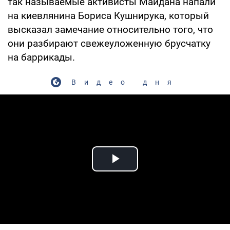
так называемые активисты Майдана напали
на киевлянина Бориса Кушнирука, который
высказал замечание относительно того, что
они разбирают свежеуложенную брусчатку
на баррикады.
Видео дня
Play Video