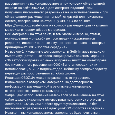
разрешения на их использование и при условии обязательной
ссылки на сайт OBOZ.UA, а для интернет-изданий - при
получении письменного разрешения на их использование и при
обязательном размещении прямой, открытой для поисковых
систем, гиперссылки на страницу OBOZ.UA по ссылке
https://www.obozrevatel.com
, на которой размещен оригинальный
материал в первом абзаце материала.
Все материалы на этом сайте, в том числе интервью, статьи,
исследования – служебные произведения журналистов
редакции, исключительные имущественные права на которые
принадлежат ООО «Золотая середина».
На все опубликованные фотоматериалы Getty Images редакция
имеет имущественные права, защищаемые законом Украины
«Об авторских правах и смежных правах», никто не имеет права
без письменного разрешения ООО «Золотая середина» их
использовать, они не подлежат дальнейшему воспроизводству,
переводу, распространению в любой форме.
Редакция OBOZ.UA может не разделять точку зрения,
изложенную в авторском материале. За достоверность
информации, размещенной в рекламных материалах,
ответственность несет рекламодатель.
Запрещено использование материалов размещенных на этом
сайте, даже с указанием гиперссылки на страницу этого сайта,
логотипа OBOZ.UA или любого другого упоминания, но без
письменного разрешения Редакции/ООО «Золотая середина»
Незаконным использованием материалов будет считаться: