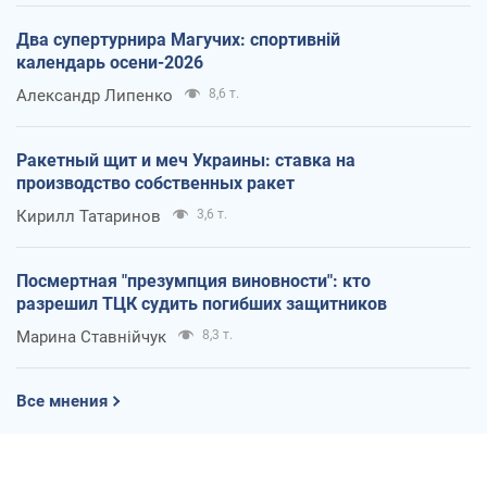
Два супертурнира Магучих: спортивній
календарь осени-2026
Александр Липенко
8,6 т.
Ракетный щит и меч Украины: ставка на
производство собственных ракет
Кирилл Татаринов
3,6 т.
Посмертная "презумпция виновности": кто
разрешил ТЦК судить погибших защитников
Марина Ставнійчук
8,3 т.
Все мнения