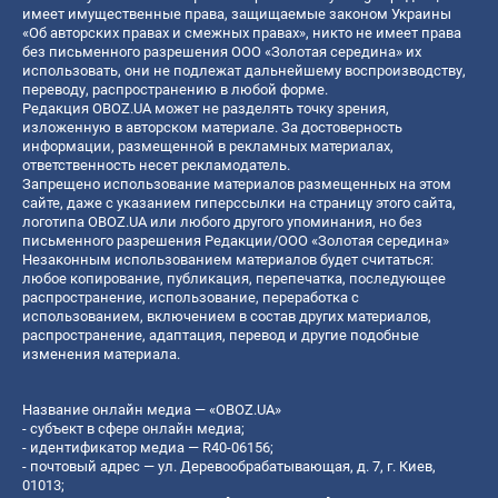
имеет имущественные права, защищаемые законом Украины
«Об авторских правах и смежных правах», никто не имеет права
без письменного разрешения ООО «Золотая середина» их
использовать, они не подлежат дальнейшему воспроизводству,
переводу, распространению в любой форме.
Редакция OBOZ.UA может не разделять точку зрения,
изложенную в авторском материале. За достоверность
информации, размещенной в рекламных материалах,
ответственность несет рекламодатель.
Запрещено использование материалов размещенных на этом
сайте, даже с указанием гиперссылки на страницу этого сайта,
логотипа OBOZ.UA или любого другого упоминания, но без
письменного разрешения Редакции/ООО «Золотая середина»
Незаконным использованием материалов будет считаться:
любое копирование, публикация, перепечатка, последующее
распространение, использование, переработка с
использованием, включением в состав других материалов,
распространение, адаптация, перевод и другие подобные
изменения материала.
Название онлайн медиа — «OBOZ.UA»
- субъект в сфере онлайн медиа;
- идентификатор медиа — R40-06156;
- почтовый адрес — ул. Деревообрабатывающая, д. 7, г. Киев,
01013;