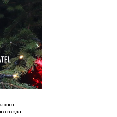
льшого
ого входа