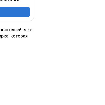
новогодней елке
рка, которая