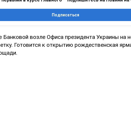
Подписаться
це Банковой возле Офиса президента Украины на 
етку. Готовится к открытию рождественская ярма
лощади.