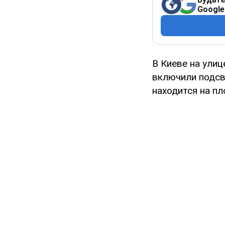
Google
В Киеве на ули
включили подсв
находится на п