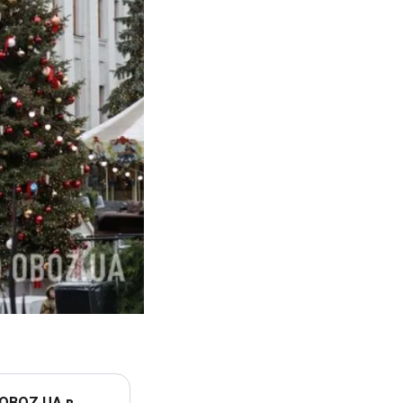
 OBOZ.UA в