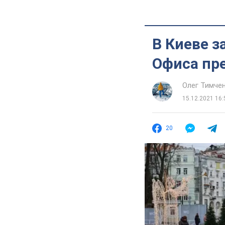
В Киеве з
Офиса пр
Олег Тимче
15.12.2021 16:
20