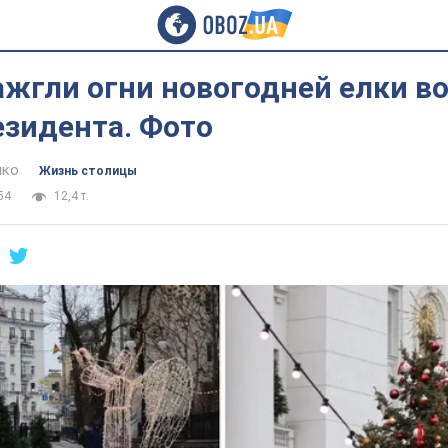
ажгли огни новогодней елки в
езидента. Фото
нко
Жизнь столицы
54
12,4 т.