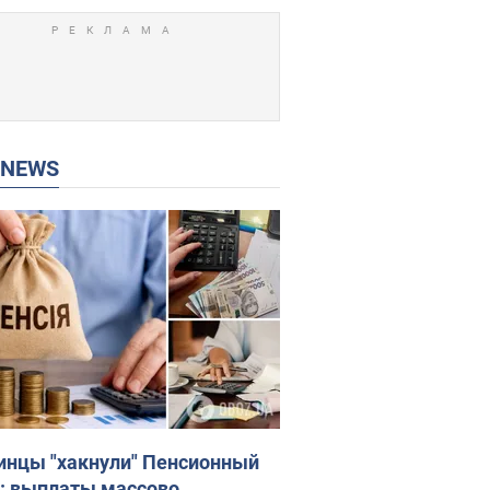
P NEWS
инцы "хакнули" Пенсионный
: выплаты массово