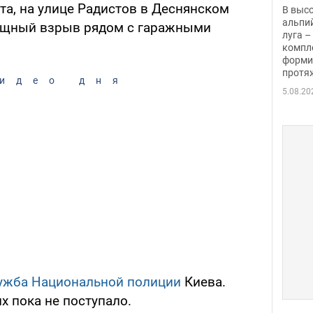
заби
та, на улице Радистов в Деснянском
В выс
альпи
ощный взрыв рядом с гаражными
луга –
компл
форми
протяж
идео дня
5.08.20
ужба
Национальной полиции
Киева.
 пока не поступало.