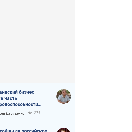
аинский бизнес –
е часть
роноспособности
аны. Не отдавайте их
276
сей Давиденко
ок чужим
собны ли российские