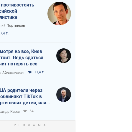
 противостоять
сийской
листике
лий Портников
7,4 т.
мотря на все, Киев
тоит. Ведь сдаться
чит потерять все
11,4 т.
а Айвазовская
ША родители через
 обвиняют TikTok в
рти своих детей, или
ка КНР на молодежь
54
сандр Кирш