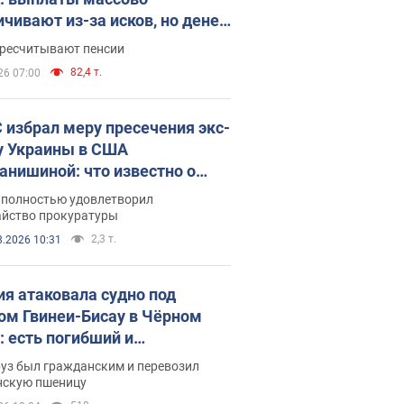
ичивают из-за исков, но денег
ватает
ересчитывают пенсии
82,4 т.
26 07:00
 избрал меру пресечения экс-
у Украины в США
анишиной: что известно о
е полностью удовлетворил
айство прокуратуры
2,3 т.
8.2026 10:31
ия атаковала судно под
ом Гвинеи-Бисау в Чёрном
: есть погибший и
радавшие
руз был гражданским и перевозил
нскую пшеницу