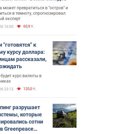
 может превратиться в "остров" и
иться в темноту, спрогнозировал
ый эксперт
60,9 т.
26 16:00
 "готовятся" к
му курсу доллара:
инцам рассказали,
 ожидать
будет курс валюты в
никах
120,0 т.
26 23:12
пинг разрушает
истемы, которые
ировались сотни
 в Greenpeace