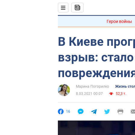
Герои войны
В Киеве про
взрыв: стало
повреждени
Марина Погорилко
Жизнь сто
8.03.2021 00:07
52,3 т.
16