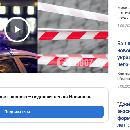
Москва
погруз
военн
5.08.20
Play Video
Банки
ново
укра
чего
Каким 
обмен
5.08.20
рсе главного – подпишитесь на Новини на
"Джи
экос
Подписаться
форм
лет":