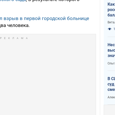
Как
рос
бал
 взрыв в первой городской больнице
Вита
ва человека.
1
Нес
выс
зна
Ольг
В С
суд
сме
Ата
Алек