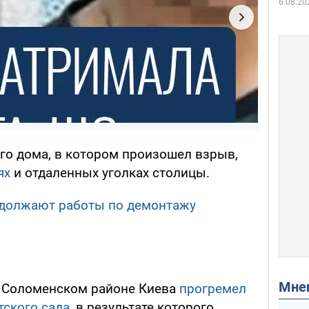
6.08.20
о дома, в котором произошел взрыв,
ях
и отдаленных уголках столицы.
должают работы по демонтажу
Мн
в Соломенском районе Киева
прогремел
тского сада
, в результате которого