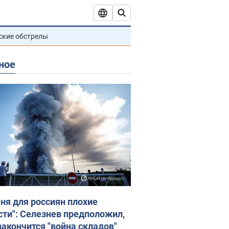
ские обстрелы
ное
еня для россиян плохие
сти": Селезнев предположил,
закончится "война складов"