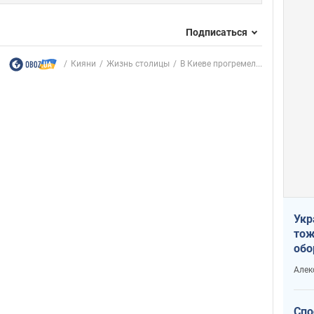
Подписаться
Кияни
Жизнь столицы
В Киеве прогремел...
Укр
тож
обо
стр
Алек
рын
Спо