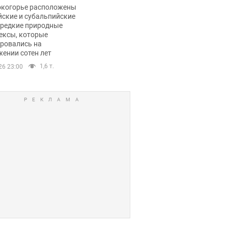
ли тревогу
окогорье расположены
йские и субальпийские
 редкие природные
ексы, которые
ровались на
ении сотен лет
1,6 т.
26 23:00