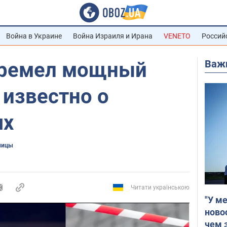
Война в Украине
Война Израиля и Ирана
VENETO
Россий
Важ
гремел мощный
 известно о
ях
лицы
Читати українською
"У м
ново
чем 