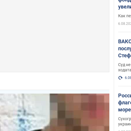
увел
не х
Как п
6.08.20
ВАКС
посл
Стеф
деле
Суд н
ходат
6.0
Росс
флаг
море
пост
Сухог
украи