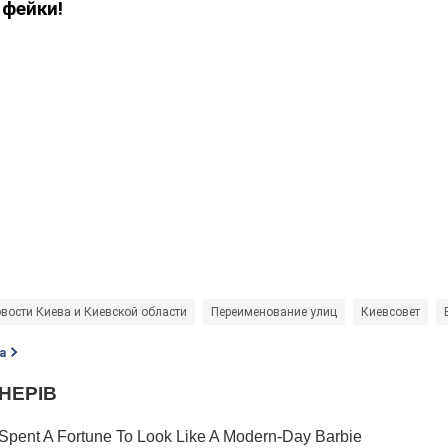
 фейки!
вости Киева и Киевской области
Переименование улиц
Киевсовет
а