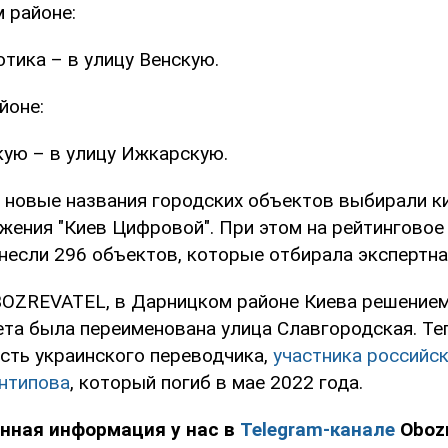
 районе:
отика – в улицу Венскую.
йоне:
ую – в улицу Ижкарскую.
о новые названия городских объектов выбирали к
ения "Киев Цифровой". При этом на рейтинговое
несли 296 объектов, которые отбирала экспертна
OZREVATEL, в Дарницком районе Киева решением
ета была переименована улица Славгородская. Те
есть украинского переводчика,
участника российс
нтипова
, который погиб в мае 2022 года.
нная информация у нас в
Telegram-канале
Obozr