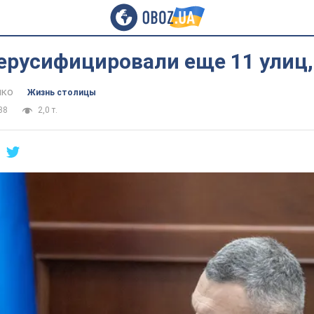
ерусифицировали еще 11 улиц,
нко
Жизнь столицы
38
2,0 т.