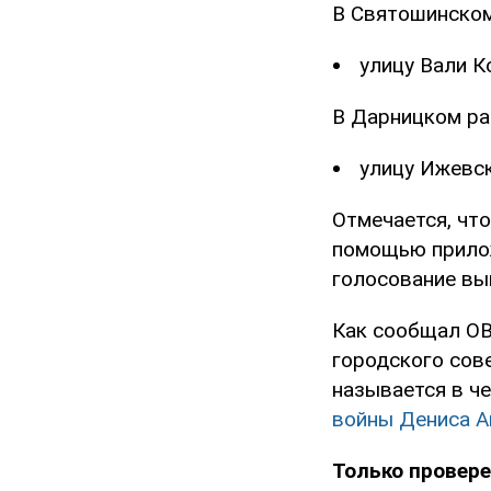
В Святошинском
улицу Вали К
В Дарницком ра
улицу Ижевск
Отмечается, чт
помощью прилож
голосование вы
Как сообщал OB
городского сов
называется в ч
войны Дениса А
Только провере