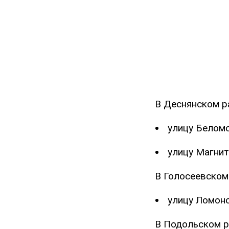
В Деснянском р
улицу Беломо
улицу Магнит
В Голосеевском
улицу Ломоно
В Подольском р