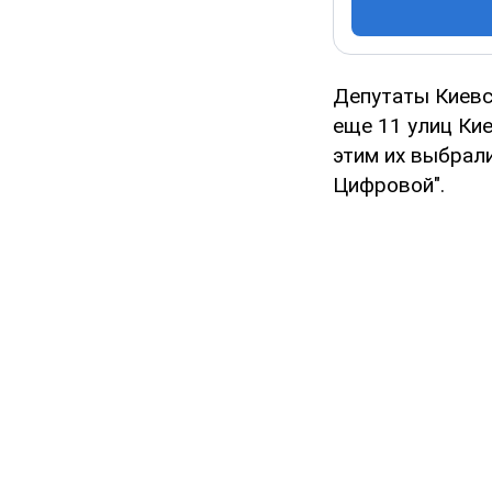
Депутаты Киевс
еще 11 улиц Ки
этим их выбрал
Цифровой".