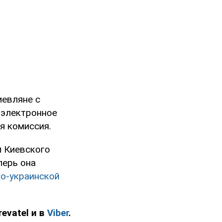
иевляне с
 электронное
я комиссия.
 Киевского
перь она
ко-украинской
evatel и в
Viber
.