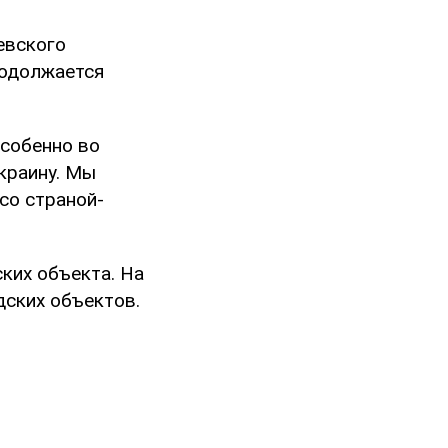
евского
родолжается
Особенно во
краину. Мы
со страной-
ких объекта. На
дских объектов.