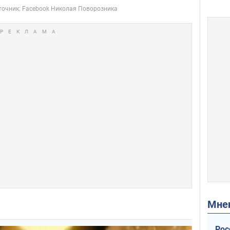
Мн
Рос