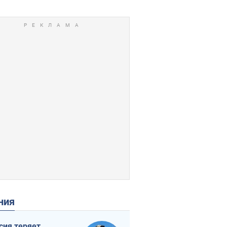
ения
сия теряет