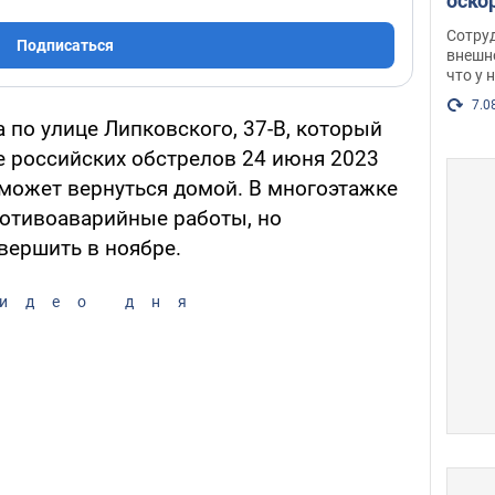
оско
посл
Сотру
Подписаться
разг
внешн
что у 
Фото
7.0
 по улице Липковского, 37-В, который
е российских обстрелов 24 июня 2023
сможет вернуться домой. В многоэтажке
отивоаварийные работы, но
вершить в ноябре.
идео дня