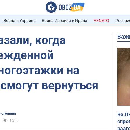
Война в Украине
Война Израиля и Ирана
VENETO
Россий
Важ
азали, когда
ежденной
ногоэтажки на
смогут вернуться
Во Л
 столицы
спро
1,5 т.
разг