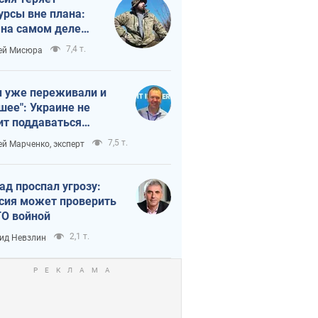
урсы вне плана:
 на самом деле
тует темп войны
7,4 т.
ей Мисюра
 уже переживали и
шее": Украине не
ит поддаваться
аянию из-за
7,5 т.
ей Марченко, эксперт
етного террора
ад проспал угрозу:
сия может проверить
О войной
2,1 т.
ид Невзлин