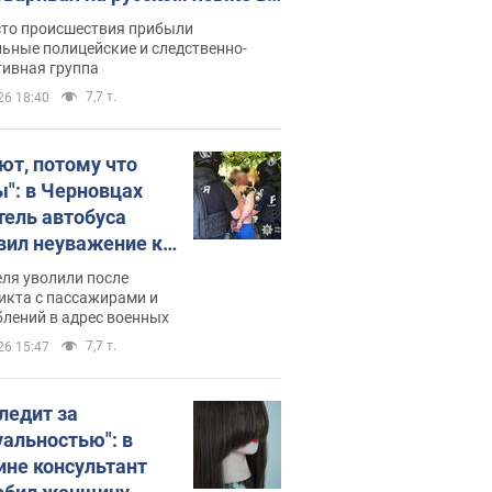
рутке: полиция составила
сто происшествия прибыли
нистративный протокол.
ьные полицейские и следственно-
тивная группа
о
7,7 т.
26 18:40
ют, потому что
ы": в Черновцах
тель автобуса
вил неуважение к
инским военным и
ля уволили после
тился за это.
икта с пассажирами и
лений в адрес военных
о
7,7 т.
26 15:47
следит за
уальностью": в
ине консультант