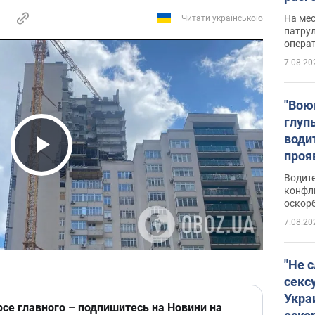
марш
На ме
Читати українською
адми
патрул
опера
Виде
7.08.20
"Вою
глуп
води
проя
Play Video
укра
Водите
попла
конфл
оскорб
Виде
7.08.20
"Не 
секс
Укра
рсе главного – подпишитесь на Новини на