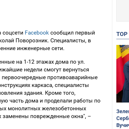
в соцсети
Facebook
сообщил первый
TO
колай Поворозник. Специалисты, в
ренние инженерные сети.
нные на 1-12 этажах дома по ул.
лижайшие недели смогут вернуться
и первоочередные противоаварийные
нструкциях каркаса, специалисты
овления здания. Кроме того,
ую часть дома и проделали работы по
ных монолитных железобетонных
Зеле
ах заменены поврежденные окна", –
Серб
Вучи