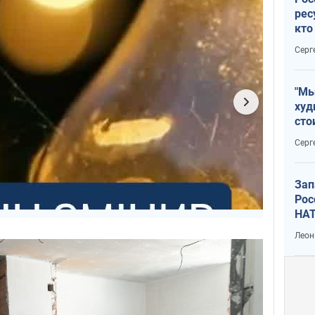
рес
кто
дик
Серг
"Мы
худ
сто
отч
Серг
рак
Зап
Рос
НАТ
Леон