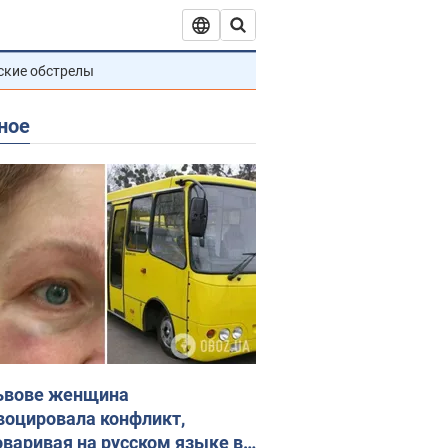
ские обстрелы
ное
ьвове женщина
воцировала конфликт,
оваривая на русском языке в