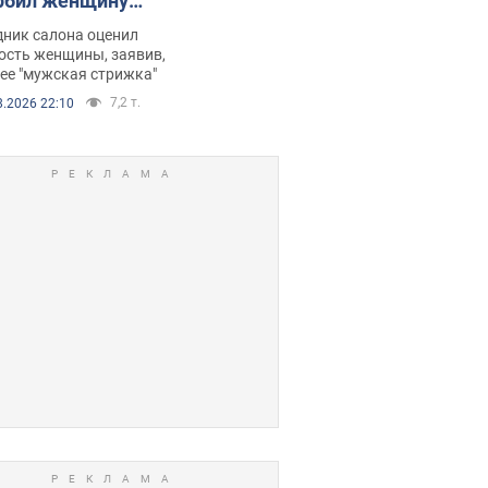
рбил женщину
е химиотерапии,
дник салона оценил
орелся скандал.
ость женщины, заявив,
нее "мужская стрижка"
7,2 т.
8.2026 22:10