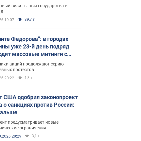
рвый визит главы государства в
ад
39,7 т.
26 19:07
ните Федорова": в городах
ины уже 23-й день подряд
одят массовые митинги с
атами. Фото и видео
ники акций продолжают серию
евных протестов
1,3 т.
26 20:22
т США одобрил законопроект
а о санкциях против России:
дальше
ент предусматривает новые
мические ограничения
3,1 т.
8.2026 20:29