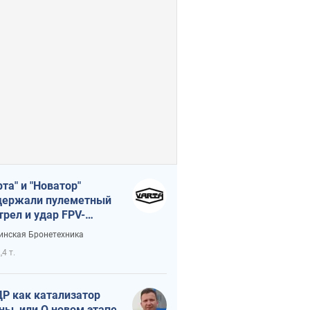
рта" и "Новатор"
ержали пулеметный
трел и удар FPV-
на, сохранив жизнь
инская Бронетехника
церу ВСУ
,4 т.
Р как катализатор
ны, или О новом этапе