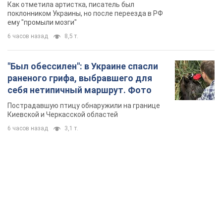
русского не знал, а теперь хочет
Как отметила артистка, писатель был
геноцида украинцев
поклонником Украины, но после переезда в РФ
ему "промыли мозги"
6 часов назад
8,5 т.
"Был обессилен": в Украине спасли
раненого грифа, выбравшего для
себя нетипичный маршрут. Фото
Пострадавшую птицу обнаружили на границе
Киевской и Черкасской областей
6 часов назад
3,1 т.