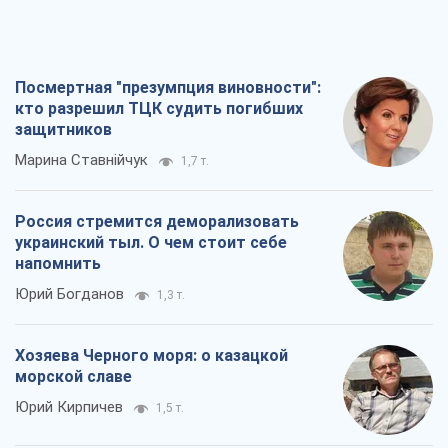
Посмертная "презумпция виновности":
кто разрешил ТЦК судить погибших
защитников
Марина Ставнійчук
1,7 т.
Россия стремится деморализовать
украинский тыл. О чем стоит себе
напомнить
Юрий Богданов
1,3 т.
Хозяева Черного моря: о казацкой
морской славе
Юрий Кирпичев
1,5 т.