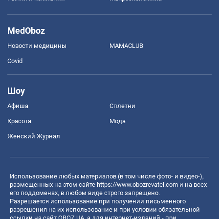
MedOboz
Новости медицины
MAMACLUB
Covid
Шоу
Афиша
Сплетни
Красота
Мода
Женский Журнал
Использование любых материалов (в том числе фото- и видео-),
размещенных на этом сайте
https://www.obozrevatel.com
и на всех
его поддоменах, в любом виде строго запрещено.
Разрешается использование при получении письменного
разрешения на их использование и при условии обязательной
ссылки на сайт OBOZ.UA, а для интернет-изданий - при