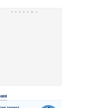
ения
сия теряет