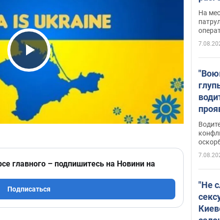
марш
На ме
адми
патрул
опера
Виде
7.08.20
Play Video
"Вою
глуп
води
проя
укра
Водите
попла
конфл
оскорб
Виде
7.08.20
рсе главного – подпишитесь на Новини на
"Не 
Подписаться
секс
Киев