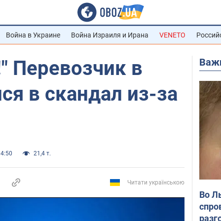
Война в Украине
Война Израиля и Ирана
VENETO
Россий
Важ
!" Перевозчик в
ся в скандал из-за
14:50
21,4 т.
Читати українською
Во Л
спро
разг