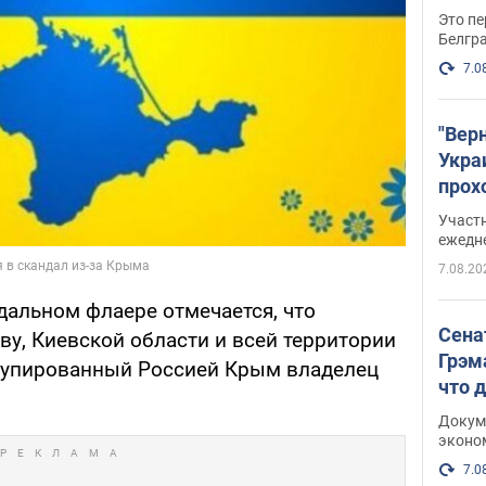
Это пе
Белгр
7.0
"Вер
Укра
прох
плак
Участ
ежедн
7.08.20
дальном флаере отмечается, что
Сена
ву, Киевской области и всей территории
Грэм
ккупированный Россией Крым владелец
что 
Докум
эконо
7.0