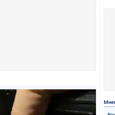
Мн
Рос