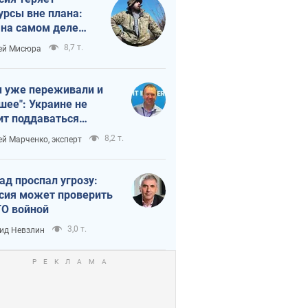
урсы вне плана:
 на самом деле
тует темп войны
8,7 т.
ей Мисюра
 уже переживали и
шее": Украине не
ит поддаваться
аянию из-за
8,2 т.
ей Марченко, эксперт
етного террора
ад проспал угрозу:
сия может проверить
О войной
3,0 т.
ид Невзлин