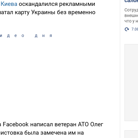
сало
в
Киева
оскандалился рекламными
оско
Сотру
чатал карту Украины без временно
посл
внешн
что у 
разг
Фото
7.0
идео дня
в Facebook написал ветеран АТО Олег
 листовка была замечена им на