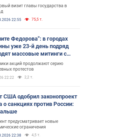
рвый визит главы государства в
ад
75,5 т.
8.2026 22:55
ните Федорова": в городах
ины уже 23-й день подряд
одят массовые митинги с
атами. Фото и видео
ники акций продолжают серию
евных протестов
2,2 т.
26 22:22
т США одобрил законопроект
а о санкциях против России:
дальше
ент предусматривает новые
мические ограничения
4,5 т.
8.2026 22:38