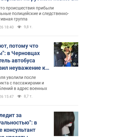
рутке: полиция составила
сто происшествия прибыли
нистративный протокол.
ьные полицейские и следственно-
тивная группа
о
9,8 т.
26 18:40
ют, потому что
ы": в Черновцах
тель автобуса
вил неуважение к
инским военным и
ля уволили после
тился за это.
икта с пассажирами и
лений в адрес военных
о
8,7 т.
26 15:47
следит за
уальностью": в
е консультант