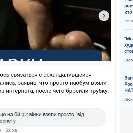
рес
кто
дик
Серг
"Мы
худ
сто
отч
Серг
рак
лось связаться с оскандалившейся
Зап
лись, заявив, что просто наобум взяли
Рос
з интернета, после чего бросили трубку.
НАТ
Леон