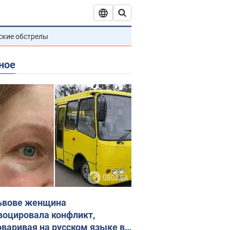
ские обстрелы
ное
ьвове женщина
воцировала конфликт,
оваривая на русском языке в