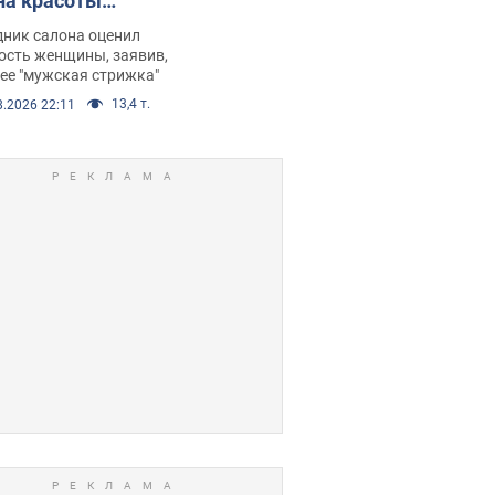
на красоты
рбил женщину
дник салона оценил
е химиотерапии,
ость женщины, заявив,
нее "мужская стрижка"
орелся скандал.
13,4 т.
8.2026 22:11