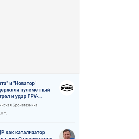
рта" и "Новатор"
ержали пулеметный
трел и удар FPV-
на, сохранив жизнь
инская Бронетехника
церу ВСУ
,0 т.
Р как катализатор
ны, или О новом этапе