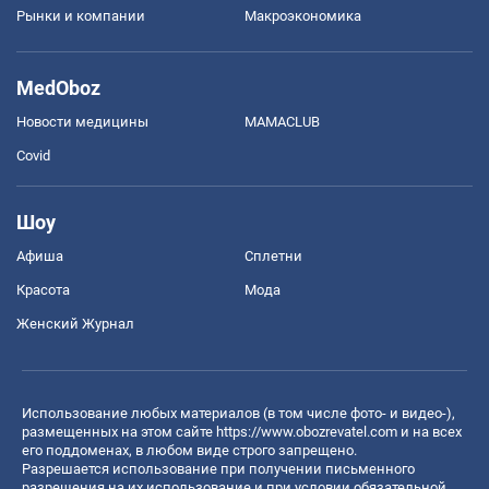
Рынки и компании
Mакроэкономика
MedOboz
Новости медицины
MAMACLUB
Covid
Шоу
Афиша
Сплетни
Красота
Мода
Женский Журнал
Использование любых материалов (в том числе фото- и видео-),
размещенных на этом сайте
https://www.obozrevatel.com
и на всех
его поддоменах, в любом виде строго запрещено.
Разрешается использование при получении письменного
разрешения на их использование и при условии обязательной