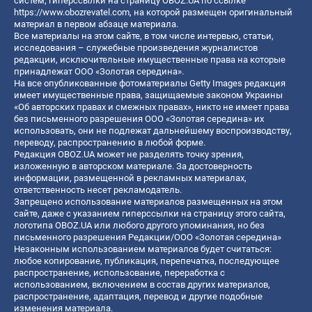
систем, гиперссылки на страницу OBOZ.UA по ссылке
https://www.obozrevatel.com
, на которой размещен оригинальный
материал в первом абзаце материала.
Все материалы на этом сайте, в том числе интервью, статьи,
исследования – служебные произведения журналистов
редакции, исключительные имущественные права на которые
принадлежат ООО «Золотая середина».
На все опубликованные фотоматериалы Getty Images редакция
имеет имущественные права, защищаемые законом Украины
«Об авторских правах и смежных правах», никто не имеет права
без письменного разрешения ООО «Золотая середина» их
использовать, они не подлежат дальнейшему воспроизводству,
переводу, распространению в любой форме.
Редакция OBOZ.UA может не разделять точку зрения,
изложенную в авторском материале. За достоверность
информации, размещенной в рекламных материалах,
ответственность несет рекламодатель.
Запрещено использование материалов размещенных на этом
сайте, даже с указанием гиперссылки на страницу этого сайта,
логотипа OBOZ.UA или любого другого упоминания, но без
письменного разрешения Редакции/ООО «Золотая середина»
Незаконным использованием материалов будет считаться:
любое копирование, публикация, перепечатка, последующее
распространение, использование, переработка с
использованием, включением в состав других материалов,
распространение, адаптация, перевод и другие подобные
изменения материала.