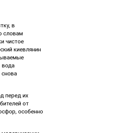
тку, в
о словам
ки чистое
ский киевлянин
азываемые
я вода
 снова
д перед их
бителей от
осфор, особенно