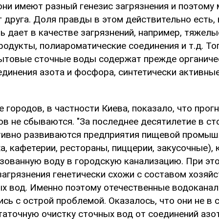
они имеют разный генезис загрязнения и поэтому 
 друга. Доля правды в этом действительно есть,
 дает в качестве загрязнений, например, тяжелы
одукты, полиароматические соединения и т.д. То
ытовые сточные воды содержат прежде органиче
оединения азота и фосфора, синтетически активны
 городов, в частности Киева, показало, что прог
в не сбываются. "За последнее десятилетие в сто
тивно развиваются предприятия пищевой промыш
а, кафетерии, рестораны, пиццерии, закусочные),
зованную воду в городскую канализацию. При это
агрязнения генетически схожи с составом хозяйс
х вод. Именно поэтому отечественные водоканал
сь с острой проблемой. Оказалось, что они не в 
таточную очистку сточных вод от соединений азот