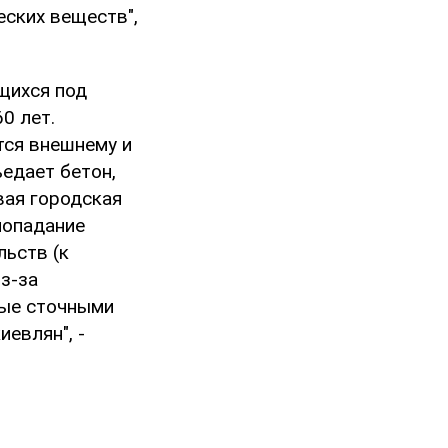
ских веществ",
щихся под
0 лет.
тся внешнему и
ъедает бетон,
вая городская
попадание
льств (к
з-за
ные сточными
иевлян", -