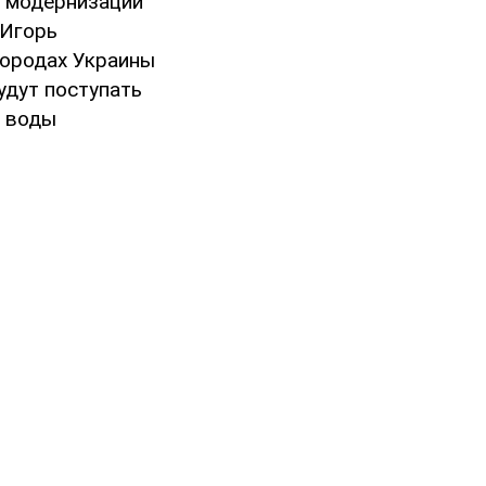
и модернизации
 Игорь
городах Украины
удут поступать
е воды