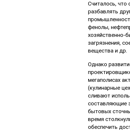
Считалось, что 
разбавлять друг
промышленность
фенолы, нефтепр
хозяйственно-б
загрязнения, с
вещества и др.
Однако развитие
проектировщико
мегаполисах ак
(кулинарные цех
сливают исполь
составляющие з
бытовых сточны
время столкнули
обеспечить дос