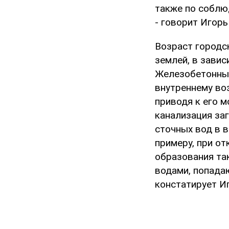
также по соблю
- говорит Игорь
Возраст городс
землей, в завис
Железобетонные
внутреннему воз
приводя к его 
канализация за
сточных вод в 
примеру, при от
образования та
водами, попадаю
констатирует И