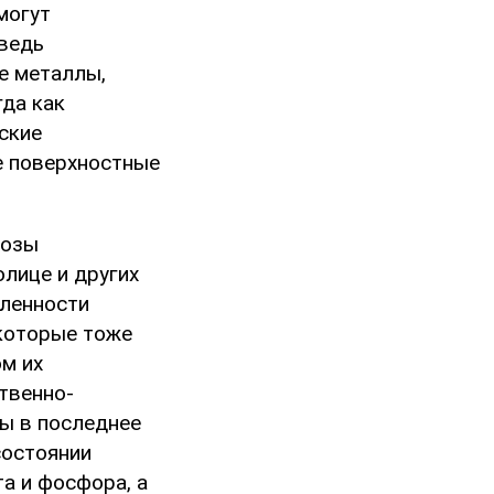
могут
 ведь
е металлы,
гда как
ские
е поверхностные
нозы
лице и других
ленности
 которые тоже
м их
твенно-
ы в последнее
состоянии
а и фосфора, а