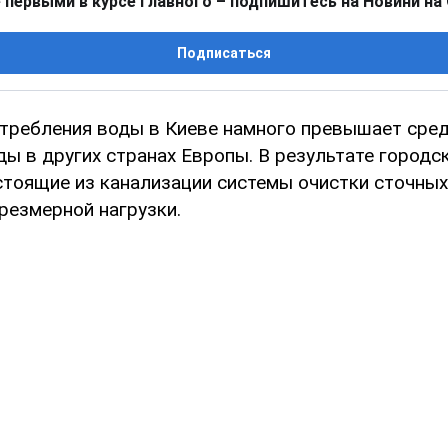
 первыми в курсе главного – подпишитесь на Новини на
Подписаться
требления воды в Киеве намного превышает сре
ды в других странах Европы. В результате городс
стоящие из канализации системы очистки сточных 
езмерной нагрузки.