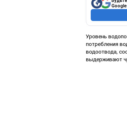
Будьте
Google
Уровень водопо
потребления во
водоотвода, со
выдерживают чр