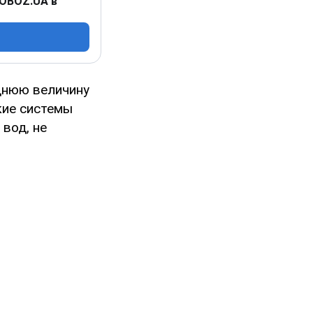
 OBOZ.UA в
днюю величину
кие системы
вод, не