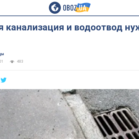
я канализация и водоотвод ну
цы
01
483