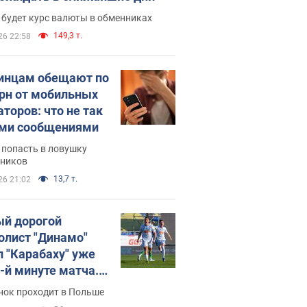
 будет курс валюты в обменниках
149,3 т.
26 22:58
инцам обещают по
грн от мобильных
аторов: что не так
ими сообщениями
 попасть в ловушку
ников
13,7 т.
26 21:02
й дорогой
олист "Динамо"
л "Карабаху" уже
0-й минуте матча.
о
нок проходит в Польше