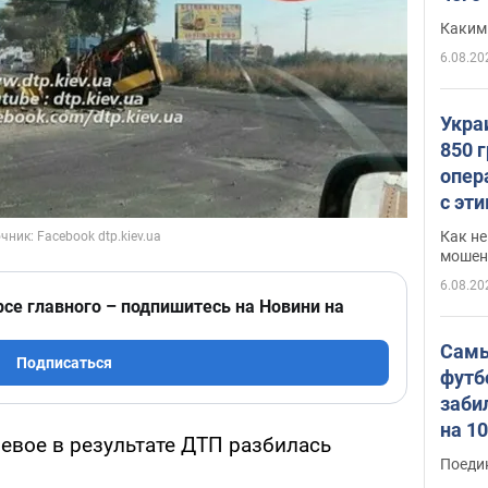
Каким
6.08.20
Укра
850 
опер
с эт
Как не
мошен
6.08.20
рсе главного – подпишитесь на Новини на
Самы
Подписаться
футб
заби
на 1
евое в результате ДТП разбилась
Виде
Поеди