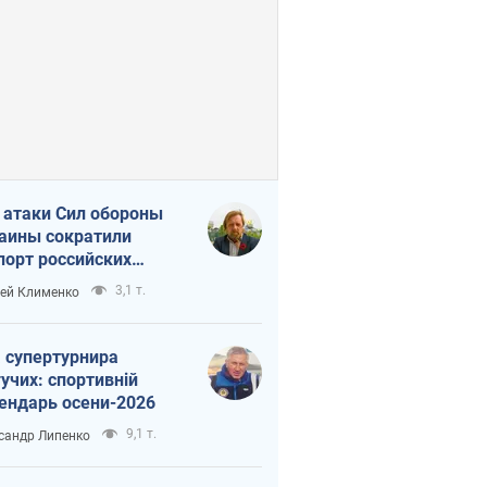
 атаки Сил обороны
аины сократили
порт российских
тепродуктов
3,1 т.
ей Клименко
 супертурнира
учих: спортивній
ендарь осени-2026
9,1 т.
сандр Липенко