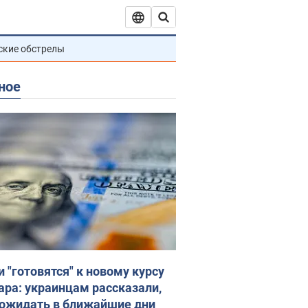
ские обстрелы
ное
и "готовятся" к новому курсу
ара: украинцам рассказали,
 ожидать в ближайшие дни