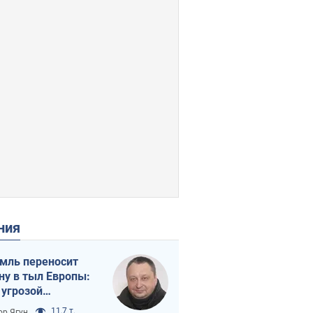
ения
мль переносит
ну в тыл Европы:
 угрозой
тическая
11,7 т.
ор Ягун