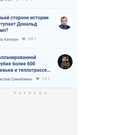
истика
чьей стороне истории
тупает Дональд
мп?
9,8 т.
ор Каспрук
апланированной
убке более 600
евьев и теплотрассе:
 происходит на
1,2 т.
ислав Самойленко
емках в Киеве