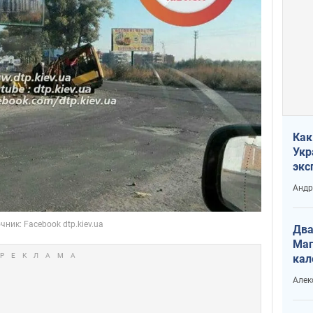
Как
Укр
экс
неф
Андр
Два
Маг
кал
Алек