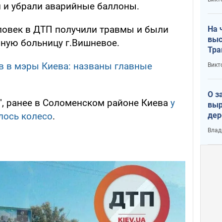
лог
и и убрали аварийные баллоны.
еловек в ДТП получили травмы и были
На 
выс
ную больницу г.Вишневое.
Тра
в в мэры Киева: названы главные
Викт
О з
", ранее в Соломенском районе Киева
у
выр
дер
лось колесо
.
что
Влад
Тер