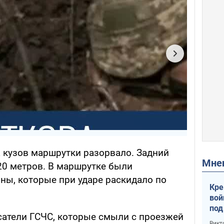
а кузов маршрутки разорвало. Задний
Мн
20 метров. В маршрутке были
ны, которые при ударе раскидало по
Кре
вой
под
сатели ГСЧС, которые смыли с проезжей
кри
Викт