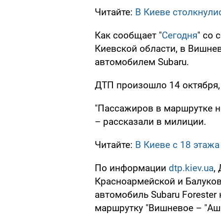
Читайте:
В Киеве столкнулис
Как сообщает "
Сегодня
" со
Киевской области, в Вишне
автомобилем Subaru.
ДТП произошло 14 октября, 
"Пассажиров в маршрутке н
– рассказали в милиции.
Читайте:
В Киеве с 18 этаж
По информации
dtp.kiev.ua
,
Красноармейской и Балуко
автомобиль Subaru Forester
маршрутку "Вишневое – "Аша