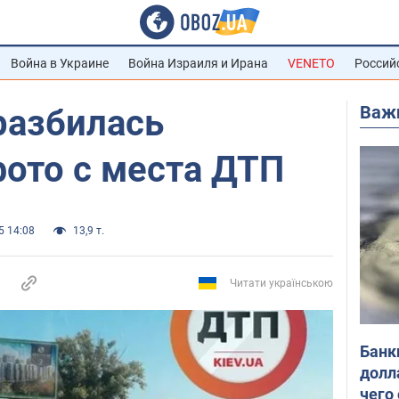
Война в Украине
Война Израиля и Ирана
VENETO
Россий
Важ
разбилась
ото с места ДТП
5 14:08
13,9 т.
Читати українською
Банк
долл
чего