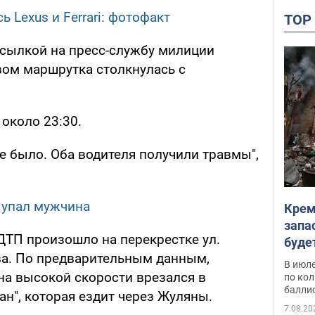
ь Lexus и Ferrari: фотофакт
TO
 ссылкой на пресс-службу милиции
вом маршрутка столкнулась с
около 23:30.
е было. Оба водителя получили травмы",
а упал мужчина
Крем
запа
 ДТП произошло на перекрестке ул.
буде
ва. По предварительным данным,
В июле
 на высокой скорости врезался в
по ко
балли
н", которая ездит через Жуляны.
7.08.20