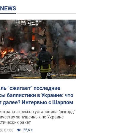
P NEWS
ль "сжигает" последние
сы баллистики в Украине: что
т далее? Интервью с Шарпом
 страна-агрессор установила "рекорд"
личеству запущенных по Украине
стических ракет
25,6 т.
26 07:00