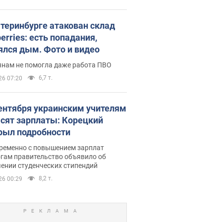
атеринбурге атакован склад
erries: есть попадания,
ялся дым. Фото и видео
янам не помогла даже работа ПВО
6,7 т.
26 07:20
сентября украинским учителям
сят зарплаты: Корецкий
рыл подробности
ременно с повышением зарплат
огам правительство объявило об
ении студенческих стипендий
8,2 т.
26 00:29