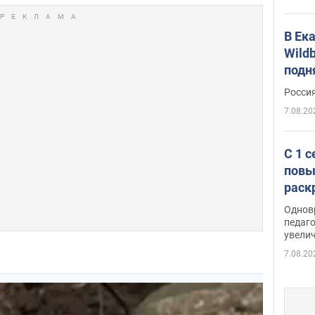
В Ек
Wildb
подн
Росси
7.08.20
С 1 
повы
раск
Однов
педаг
увелич
7.08.20