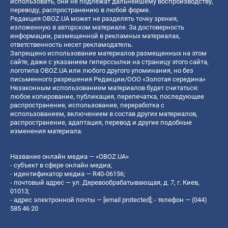
использовать, они не подлежат дальнейшему воспроизводству,
переводу, распространению в любой форме.
Редакция OBOZ.UA может не разделять точку зрения,
изложенную в авторском материале. За достоверность
информации, размещенной в рекламных материалах,
ответственность несет рекламодатель.
Запрещено использование материалов размещенных на этом
сайте, даже с указанием гиперссылки на страницу этого сайта,
логотипа OBOZ.UA или любого другого упоминания, но без
письменного разрешения Редакции/ООО «Золотая середина»
Незаконным использованием материалов будет считаться:
любое копирование, публикация, перепечатка, последующее
распространение, использование, переработка с
использованием, включением в состав других материалов,
распространение, адаптация, перевод и другие подобные
изменения материала.
Название онлайн медиа — «OBOZ.UA»
- субъект в сфере онлайн медиа;
- идентификатор медиа — R40-06156;
- почтовый адрес — ул. Деревообрабатывающая, д. 7, г. Киев,
01013;
- адрес электронной почты —
[email protected]
; - телефон — (044)
585 46 20