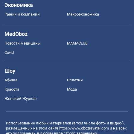
Экономика
Рынки и компании
Mакроэкономика
MedOboz
Новости медицины
MAMACLUB
Covid
Шоу
Афиша
Сплетни
Красота
Мода
Женский Журнал
Использование любых материалов (в том числе фото- и видео-),
размещенных на этом сайте
https://www.obozrevatel.com
и на всех
его поддоменах, в любом виде строго запрещено.